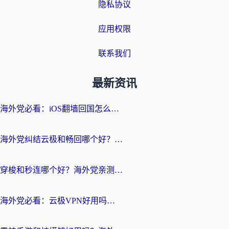
隐私协议
应用权限
联系我们
最新资讯
海外党必看：iOS翻墙回国怎么选？一篇搞定无缝访问国内资源
海外党纠结云极和畅回哪个好？一篇讲透回国加速器怎么选（附避坑指南）
穿梭和秒连哪个好？海外党亲测3款回国加速器，教你在国外正常浏览国内网站
海外党必看：云极VPN好用吗？和GoLinkVPN对比哪个回国效果更好？附真实体验指南