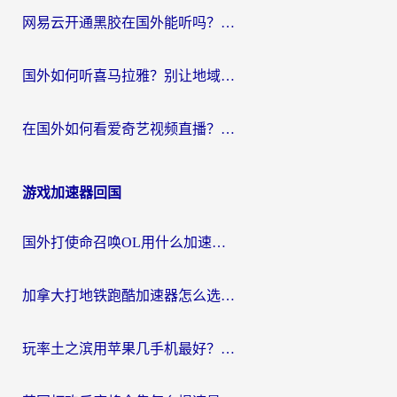
网易云开通黑胶在国外能听吗？海外党亲测有效的回国听音乐方案
国外如何听喜马拉雅？别让地域限制，断了你的中文声音陪伴
在国外如何看爱奇艺视频直播？海外党亲测有效的回国加速器指南
游戏加速器回国
国外打使命召唤OL用什么加速器最好？海外玩家国服畅玩全攻略（附小众游戏加速技巧）
加拿大打地铁跑酷加速器怎么选？2026海外玩家实测指南（附王国纪元保卫萝卜3加速技巧）
玩率土之滨用苹果几手机最好？海外党必看的国服游戏加速+设备选择指南