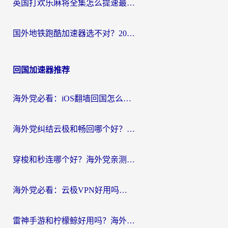
英国打欢乐麻将全集怎么提速最快？海外党亲测有效的国服游戏加速指南
国外地铁跑酷加速器选不对？2026海外玩家必看的国服游戏加速全攻略
回国加速器推荐
海外党必看：iOS翻墙回国怎么选？一篇搞定无缝访问国内资源
海外党纠结云极和畅回哪个好？一篇讲透回国加速器怎么选（附避坑指南）
穿梭和秒连哪个好？海外党亲测3款回国加速器，教你在国外正常浏览国内网站
海外党必看：云极VPN好用吗？和GoLinkVPN对比哪个回国效果更好？附真实体验指南
雷神手游和柠檬鲸好用吗？海外党亲测3款回国加速器，教你避开破解VPN坑