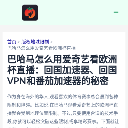
跳
至
Main
内
容
Men
首页
版权地域限制
巴哈马怎么用爱奇艺看欧洲杯直播
巴哈马怎么用爱奇艺看欧洲
杯直播：回国加速器、回国
VPN和番茄加速器的秘密
作为身在海外的华人,观看喜欢的体育赛事总会遇到各种
限制和障碍。比如说,在巴哈马观看爱奇艺上的欧洲杯直
播就会受到地理位置限制。不过,只要使用合适的技术手
段,你就可以轻松突破这些限制,畅享精彩赛事。下面就让