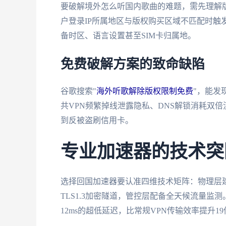
要破解境外怎么听国内歌曲的难题，需先理解版
户登录IP所属地区与版权购买区域不匹配时触
备时区、语言设置甚至SIM卡归属地。
免费破解方案的致命缺陷
谷歌搜索"
海外听歌解除版权限制免费
"，能发
共VPN频繁掉线泄露隐私、DNS解锁消耗双
到反被盗刷信用卡。
专业加速器的技术突
选择回国加速器要认准四维技术矩阵：物理层
TLS1.3加密隧道，管控层配备全天候流量
12ms的超低延迟，比常规VPN传输效率提升19