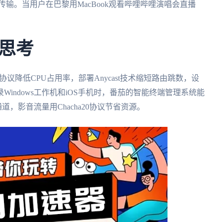
输。当用户在巴黎用MacBook观看哔哩哔哩演唱会直播
思考
d协议降低CPU占用率，部署Anycast技术缩短路由跳数，设
indows工作机和iOS手机时，番茄的智能终端管理系统能
道，影音流量用Chacha20协议节省资源。