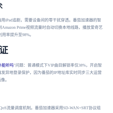
术
上海用iPad追剧，需要设备间的零干扰穿透。番茄加速器的智
mazon Prime视频流量时自动切换本地线路，播放爱奇艺
用率提升至98%。
证
外能听吗
"问题：普通模式下VIP曲目解锁率仅38%，开启智
触发异地登录保护，因为番茄的IP地址库实时同步三大运营
画像。
oS流量调度机制。番茄加速器采用SD-WAN+SRT协议组