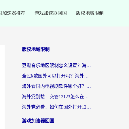
国加速器推荐
游戏加速器回国
版权地域限制
版权地域限制
豆瓣音乐地区限制怎么设置？海外党亲测有效的回国加速方案来了
全民k歌国外可以打开吗？海外党听国内音乐听书的实用指南
海外看国内电视剧软件哪个好？留学生亲测有效的追剧加速方案
海外党别愁！交管12123怎么在国外用？一篇搞定回国资源访问难题
海外党必看：如何在国外打开12123，解决小程序登录难题
游戏加速器回国