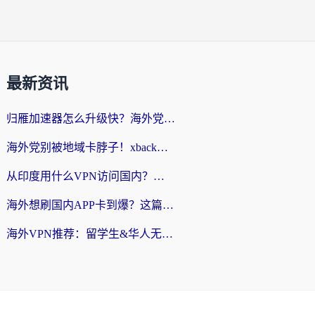
最新资讯
归雁加速器怎么升级快？海外党无缝访问国内资源的全攻略（附免费VPN推荐Dcard热门款）
海外党别被地域卡脖子！xback回国加速器选择全攻略，轻松刷剧玩国服
从印度用什么VPN访问国内？海外党亲测的无缝回国上网指南
海外想刷国内APP卡到爆？这篇海外访问国内服务器加速指南帮你解决所有问题
海外VPN推荐：留学生&华人无缝访问国内资源的避坑指南