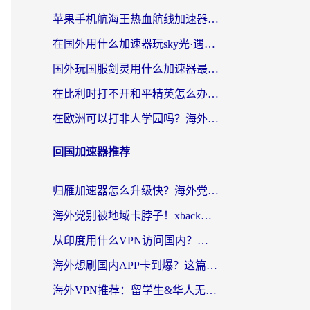
苹果手机航海王热血航线加速器从哪开启？海外玩家国服畅玩全攻略
在国外用什么加速器玩sky光·遇？海外玩家国服畅玩终极指南（附魔兽世界狂暴传奇解决方案）
国外玩国服剑灵用什么加速器最好？2026海外玩家亲测指南（附魔兽世界怀旧服精灵之境加速技巧）
在比利时打不开和平精英怎么办？留学生亲测有效的国服游戏加速方案
在欧洲可以打非人学园吗？海外党国服游戏不卡顿的终极指南
回国加速器推荐
归雁加速器怎么升级快？海外党无缝访问国内资源的全攻略（附免费VPN推荐Dcard热门款）
海外党别被地域卡脖子！xback回国加速器选择全攻略，轻松刷剧玩国服
从印度用什么VPN访问国内？海外党亲测的无缝回国上网指南
海外想刷国内APP卡到爆？这篇海外访问国内服务器加速指南帮你解决所有问题
海外VPN推荐：留学生&华人无缝访问国内资源的避坑指南