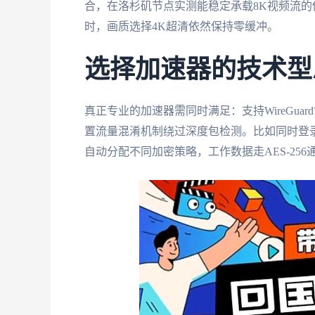
合，在洛杉矶节点实测能稳定承载8K视频流的传
时，画质选择4K超清依然保持零缓冲。
选择加速器的技术型
真正专业的加速器需同时满足：支持WireGuar
置流量混淆机制绕过深度包检测。比如同时登录W
自动分配不同加密策略，工作数据走AES-256通