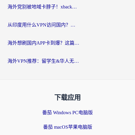
海外党别被地域卡脖子！xback回国加速器选择全攻略，轻松刷剧玩国服
从印度用什么VPN访问国内？海外党亲测的无缝回国上网指南
海外想刷国内APP卡到爆？这篇海外访问国内服务器加速指南帮你解决所有问题
海外VPN推荐：留学生&华人无缝访问国内资源的避坑指南
下载应用
番茄 Windows PC电脑版
番茄 macOS苹果电脑版