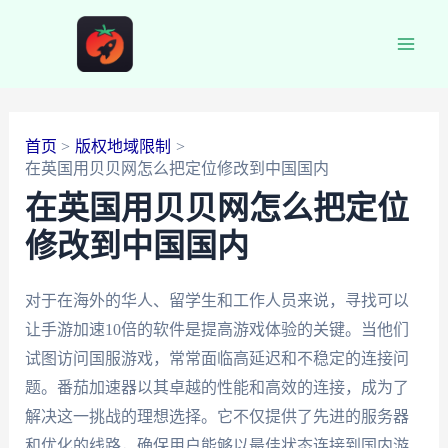
跳
至
Main
内
容
Men
首页
版权地域限制
在英国用贝贝网怎么把定位修改到中国国内
在英国用贝贝网怎么把定位
修改到中国国内
对于在海外的华人、留学生和工作人员来说，寻找可以
让手游加速10倍的软件是提高游戏体验的关键。当他们
试图访问国服游戏，常常面临高延迟和不稳定的连接问
题。番茄加速器以其卓越的性能和高效的连接，成为了
解决这一挑战的理想选择。它不仅提供了先进的服务器
和优化的线路，确保用户能够以最佳状态连接到国内游