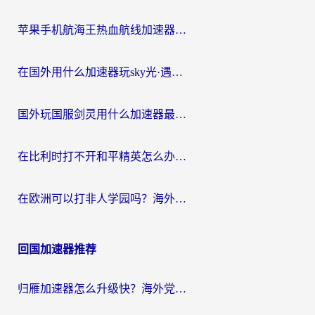
苹果手机航海王热血航线加速器从哪开启？海外玩家国服畅玩全攻略
在国外用什么加速器玩sky光·遇？海外玩家国服畅玩终极指南（附魔兽世界狂暴传奇解决方案）
国外玩国服剑灵用什么加速器最好？2026海外玩家亲测指南（附魔兽世界怀旧服精灵之境加速技巧）
在比利时打不开和平精英怎么办？留学生亲测有效的国服游戏加速方案
在欧洲可以打非人学园吗？海外党国服游戏不卡顿的终极指南
回国加速器推荐
归雁加速器怎么升级快？海外党无缝访问国内资源的全攻略（附免费VPN推荐Dcard热门款）