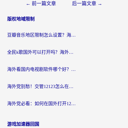
文
←
前一篇文章
后一篇文章
→
章
版权地域限制
导
航
豆瓣音乐地区限制怎么设置？海外党亲测有效的回国加速方案来了
全民k歌国外可以打开吗？海外党听国内音乐听书的实用指南
海外看国内电视剧软件哪个好？留学生亲测有效的追剧加速方案
海外党别愁！交管12123怎么在国外用？一篇搞定回国资源访问难题
海外党必看：如何在国外打开12123，解决小程序登录难题
游戏加速器回国