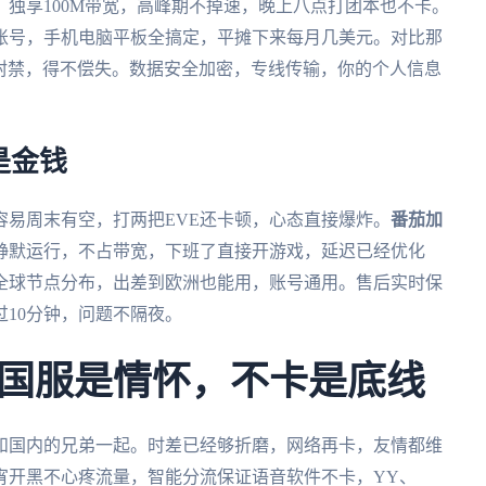
独享100M带宽，高峰期不掉速，晚上八点打团本也不卡。
账号，手机电脑平板全搞定，平摊下来每月几美元。对比那
戏封禁，得不偿失。数据安全加密，专线传输，你的个人信息
是金钱
容易周末有空，打两把EVE还卡顿，心态直接爆炸。
番茄加
静默运行，不占带宽，下班了直接开游戏，延迟已经优化
全球节点分布，出差到欧洲也能用，账号通用。售后实时保
10分钟，问题不隔夜。
国服是情怀，不卡是底线
和国内的兄弟一起。时差已经够折磨，网络再卡，友情都维
宵开黑不心疼流量，智能分流保证语音软件不卡，YY、