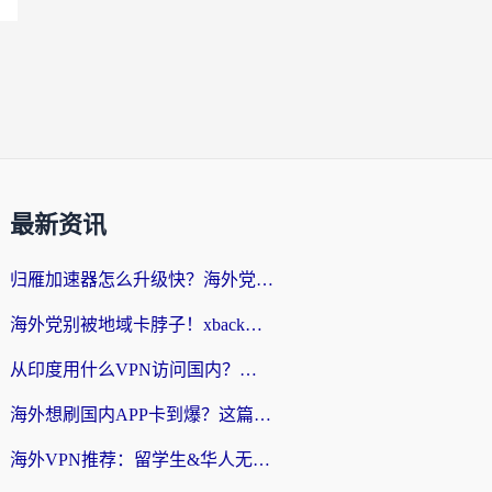
最新资讯
归雁加速器怎么升级快？海外党无缝访问国内资源的全攻略（附免费VPN推荐Dcard热门款）
海外党别被地域卡脖子！xback回国加速器选择全攻略，轻松刷剧玩国服
从印度用什么VPN访问国内？海外党亲测的无缝回国上网指南
海外想刷国内APP卡到爆？这篇海外访问国内服务器加速指南帮你解决所有问题
海外VPN推荐：留学生&华人无缝访问国内资源的避坑指南