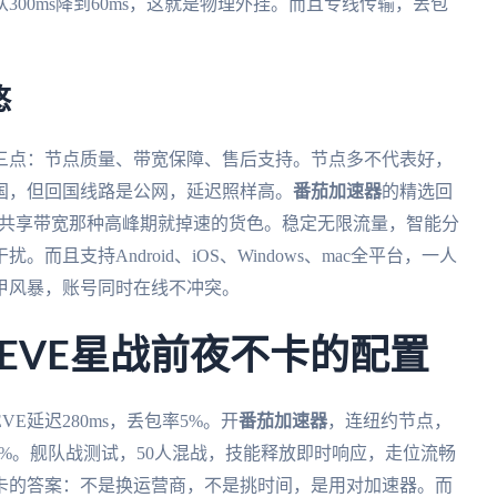
00ms降到60ms，这就是物理外挂。而且专线传输，丢包
悠
三点：节点质量、带宽保障、售后支持。节点多不代表好，
国，但回国线路是公网，延迟照样高。
番茄加速器
的精选回
是共享带宽那种高峰期就掉速的货色。稳定无限流量，智能分
且支持Android、iOS、Windows、mac全平台，一人
甲风暴，账号同时在线不冲突。
EVE星战前夜不卡的配置
E延迟280ms，丢包率5%。开
番茄加速器
，连纽约节点，
.1%。舰队战测试，50人混战，技能释放即时响应，走位流畅
不卡的答案：不是换运营商，不是挑时间，是用对加速器。而