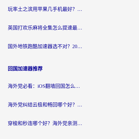
玩率土之滨用苹果几手机最好？海外党必看的国服游戏加速+设备选择指南
英国打欢乐麻将全集怎么提速最快？海外党亲测有效的国服游戏加速指南
国外地铁跑酷加速器选不对？2026海外玩家必看的国服游戏加速全攻略
回国加速器推荐
海外党必看：iOS翻墙回国怎么选？一篇搞定无缝访问国内资源
海外党纠结云极和畅回哪个好？一篇讲透回国加速器怎么选（附避坑指南）
穿梭和秒连哪个好？海外党亲测3款回国加速器，教你在国外正常浏览国内网站