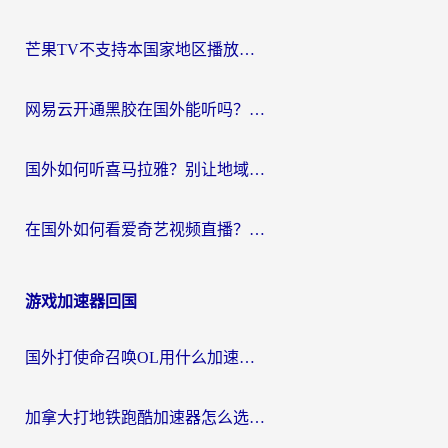
芒果TV不支持本国家地区播放该怎么解决？海外党追剧看片的终极指南
网易云开通黑胶在国外能听吗？海外党亲测有效的回国听音乐方案
国外如何听喜马拉雅？别让地域限制，断了你的中文声音陪伴
在国外如何看爱奇艺视频直播？海外党亲测有效的回国加速器指南
游戏加速器回国
国外打使命召唤OL用什么加速器最好？海外玩家国服畅玩全攻略（附小众游戏加速技巧）
加拿大打地铁跑酷加速器怎么选？2026海外玩家实测指南（附王国纪元保卫萝卜3加速技巧）