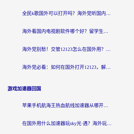
全民k歌国外可以打开吗？海外党听国内音乐听书的实用指南
海外看国内电视剧软件哪个好？留学生亲测有效的追剧加速方案
海外党别愁！交管12123怎么在国外用？一篇搞定回国资源访问难题
海外党必看：如何在国外打开12123，解决小程序登录难题
游戏加速器回国
苹果手机航海王热血航线加速器从哪开启？海外玩家国服畅玩全攻略
在国外用什么加速器玩sky光·遇？海外玩家国服畅玩终极指南（附魔兽世界狂暴传奇解决方案）