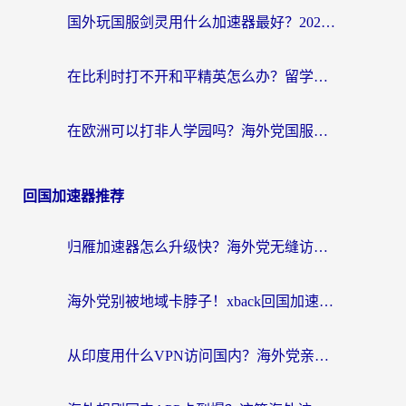
国外玩国服剑灵用什么加速器最好？2026海外玩家亲测指南（附魔兽世界怀旧服精灵之境加速技巧）
在比利时打不开和平精英怎么办？留学生亲测有效的国服游戏加速方案
在欧洲可以打非人学园吗？海外党国服游戏不卡顿的终极指南
回国加速器推荐
归雁加速器怎么升级快？海外党无缝访问国内资源的全攻略（附免费VPN推荐Dcard热门款）
海外党别被地域卡脖子！xback回国加速器选择全攻略，轻松刷剧玩国服
从印度用什么VPN访问国内？海外党亲测的无缝回国上网指南