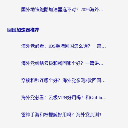
国外地铁跑酷加速器选不对？2026海外玩家必看的国服游戏加速全攻略
回国加速器推荐
海外党必看：iOS翻墙回国怎么选？一篇搞定无缝访问国内资源
海外党纠结云极和畅回哪个好？一篇讲透回国加速器怎么选（附避坑指南）
穿梭和秒连哪个好？海外党亲测3款回国加速器，教你在国外正常浏览国内网站
海外党必看：云极VPN好用吗？和GoLinkVPN对比哪个回国效果更好？附真实体验指南
雷神手游和柠檬鲸好用吗？海外党亲测3款回国加速器，教你避开破解VPN坑