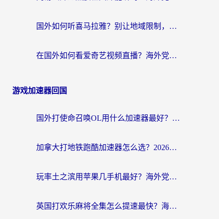
国外如何听喜马拉雅？别让地域限制，断了你的中文声音陪伴
在国外如何看爱奇艺视频直播？海外党亲测有效的回国加速器指南
游戏加速器回国
国外打使命召唤OL用什么加速器最好？海外玩家国服畅玩全攻略（附小众游戏加速技巧）
加拿大打地铁跑酷加速器怎么选？2026海外玩家实测指南（附王国纪元保卫萝卜3加速技巧）
玩率土之滨用苹果几手机最好？海外党必看的国服游戏加速+设备选择指南
英国打欢乐麻将全集怎么提速最快？海外党亲测有效的国服游戏加速指南