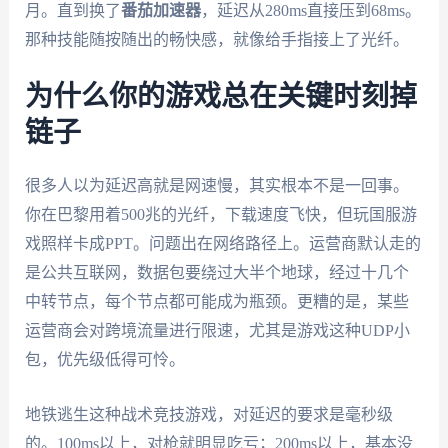
月。直到换了
番茄加速器
，延迟从280ms直接压到68ms。
那种技能随按随出的畅快感，就像给手指接上了光纤。
为什么你的游戏总在关键时刻掉
链子
很多人以为延迟高就是网速慢，其实根本不是一回事。
你在巴黎用着500兆的光纤，下载速度飞快，但玩国服游
戏照样卡成PPT。问题出在网络路径上。运营商默认走的
是公共互联网，数据包要绕过大半个地球，经过十几个
中转节点，每个节点都可能成为瓶颈。更糟的是，某些
运营商会对跨境流量进行限速，尤其是游戏这种UDP小
包，优先级低得可怜。
地铁逃生这种战术竞技游戏，对延迟的要求是毫秒级
的。100ms以上，对枪就明显吃亏；200ms以上，基本没