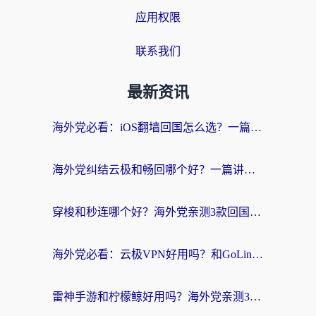
应用权限
联系我们
最新资讯
海外党必看：iOS翻墙回国怎么选？一篇搞定无缝访问国内资源
海外党纠结云极和畅回哪个好？一篇讲透回国加速器怎么选（附避坑指南）
穿梭和秒连哪个好？海外党亲测3款回国加速器，教你在国外正常浏览国内网站
海外党必看：云极VPN好用吗？和GoLinkVPN对比哪个回国效果更好？附真实体验指南
雷神手游和柠檬鲸好用吗？海外党亲测3款回国加速器，教你避开破解VPN坑