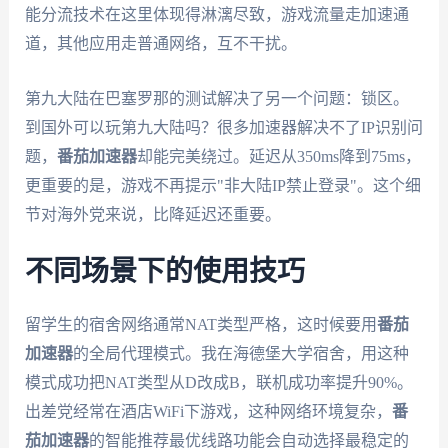
能分流技术在这里体现得淋漓尽致，游戏流量走加速通
道，其他应用走普通网络，互不干扰。
第九大陆在巴塞罗那的测试解决了另一个问题：锁区。
到国外可以玩第九大陆吗？很多加速器解决不了IP识别问
题，
番茄加速器
却能完美绕过。延迟从350ms降到75ms，
更重要的是，游戏不再提示"非大陆IP禁止登录"。这个细
节对海外党来说，比降延迟还重要。
不同场景下的使用技巧
留学生的宿舍网络通常NAT类型严格，这时候要用
番茄
加速器
的全局代理模式。我在海德堡大学宿舍，用这种
模式成功把NAT类型从D改成B，联机成功率提升90%。
出差党经常在酒店WiFi下游戏，这种网络环境复杂，
番
茄加速器
的智能推荐最优线路功能会自动选择最稳定的