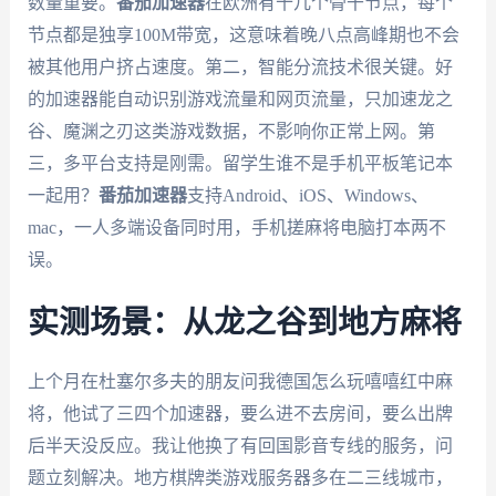
数量重要。
番茄加速器
在欧洲有十几个骨干节点，每个
节点都是独享100M带宽，这意味着晚八点高峰期也不会
被其他用户挤占速度。第二，智能分流技术很关键。好
的加速器能自动识别游戏流量和网页流量，只加速龙之
谷、魔渊之刃这类游戏数据，不影响你正常上网。第
三，多平台支持是刚需。留学生谁不是手机平板笔记本
一起用？
番茄加速器
支持Android、iOS、Windows、
mac，一人多端设备同时用，手机搓麻将电脑打本两不
误。
实测场景：从龙之谷到地方麻将
上个月在杜塞尔多夫的朋友问我德国怎么玩嘻嘻红中麻
将，他试了三四个加速器，要么进不去房间，要么出牌
后半天没反应。我让他换了有回国影音专线的服务，问
题立刻解决。地方棋牌类游戏服务器多在二三线城市，