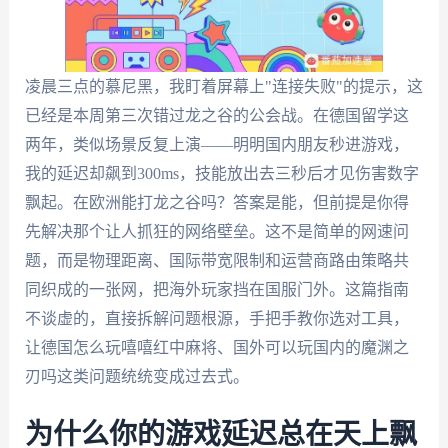
凌晨三点的慕尼黑，我盯着屏幕上"连接失败"的提示，这
已经是本周第三次错过龙之谷的公会战。在德国留学这
两年，类似场景反复上演——明明国内朋友秒进游戏，
我的延迟却飙到300ms，技能放出去三秒后才见伤害数字
飘起。在欧洲能打龙之谷吗？答案是能，但前提是你得
先解决那个让人抓狂的网络壁垒。这不是简单的网速问
题，而是物理距离、国际带宽限制和运营商路由策略共
同织成的一张网，把海外玩家挡在国服门外。这篇指南
不谈虚的，直接拆解问题根源，手把手教你选对工具，
让德国怎么玩嘻嘻红中麻将、国外可以玩国内的魔渊之
刃吗这类问题统统变成过去式。
为什么你的游戏延迟总在天上飘