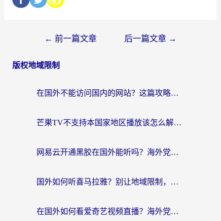
←
前一篇文章
后一篇文章
→
版权地域限制
在国外不能访问国内的网站？这篇攻略帮你无缝连接家乡资源
芒果TV不支持本国家地区播放该怎么解决？海外党追剧看片的终极指南
网易云开通黑胶在国外能听吗？海外党亲测有效的回国听音乐方案
国外如何听喜马拉雅？别让地域限制，断了你的中文声音陪伴
在国外如何看爱奇艺视频直播？海外党亲测有效的回国加速器指南