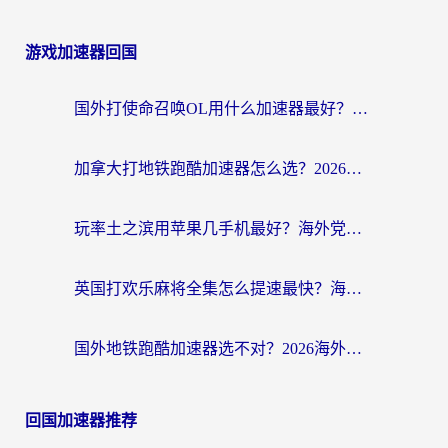
游戏加速器回国
国外打使命召唤OL用什么加速器最好？海外玩家国服畅玩全攻略（附小众游戏加速技巧）
加拿大打地铁跑酷加速器怎么选？2026海外玩家实测指南（附王国纪元保卫萝卜3加速技巧）
玩率土之滨用苹果几手机最好？海外党必看的国服游戏加速+设备选择指南
英国打欢乐麻将全集怎么提速最快？海外党亲测有效的国服游戏加速指南
国外地铁跑酷加速器选不对？2026海外玩家必看的国服游戏加速全攻略
回国加速器推荐