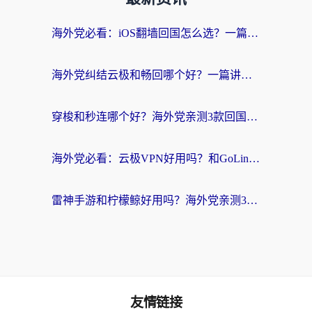
海外党必看：iOS翻墙回国怎么选？一篇搞定无缝访问国内资源
海外党纠结云极和畅回哪个好？一篇讲透回国加速器怎么选（附避坑指南）
穿梭和秒连哪个好？海外党亲测3款回国加速器，教你在国外正常浏览国内网站
海外党必看：云极VPN好用吗？和GoLinkVPN对比哪个回国效果更好？附真实体验指南
雷神手游和柠檬鲸好用吗？海外党亲测3款回国加速器，教你避开破解VPN坑
友情链接