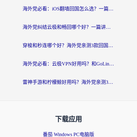
海外党必看：iOS翻墙回国怎么选？一篇搞定无缝访问国内资源
海外党纠结云极和畅回哪个好？一篇讲透回国加速器怎么选（附避坑指南）
穿梭和秒连哪个好？海外党亲测3款回国加速器，教你在国外正常浏览国内网站
海外党必看：云极VPN好用吗？和GoLinkVPN对比哪个回国效果更好？附真实体验指南
雷神手游和柠檬鲸好用吗？海外党亲测3款回国加速器，教你避开破解VPN坑
下载应用
番茄 Windows PC电脑版