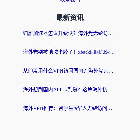
最新资讯
归雁加速器怎么升级快？海外党无缝访问国内资源的全攻略（附免费VPN推荐Dcard热门款）
海外党别被地域卡脖子！xback回国加速器选择全攻略，轻松刷剧玩国服
从印度用什么VPN访问国内？海外党亲测的无缝回国上网指南
海外想刷国内APP卡到爆？这篇海外访问国内服务器加速指南帮你解决所有问题
海外VPN推荐：留学生&华人无缝访问国内资源的避坑指南