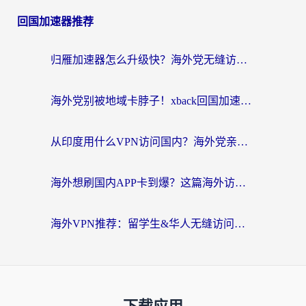
回国加速器推荐
归雁加速器怎么升级快？海外党无缝访问国内资源的全攻略（附免费VPN推荐Dcard热门款）
海外党别被地域卡脖子！xback回国加速器选择全攻略，轻松刷剧玩国服
从印度用什么VPN访问国内？海外党亲测的无缝回国上网指南
海外想刷国内APP卡到爆？这篇海外访问国内服务器加速指南帮你解决所有问题
海外VPN推荐：留学生&华人无缝访问国内资源的避坑指南