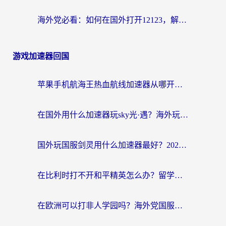
海外党必看：如何在国外打开12123，解决小程序登录难题
游戏加速器回国
苹果手机航海王热血航线加速器从哪开启？海外玩家国服畅玩全攻略
在国外用什么加速器玩sky光·遇？海外玩家国服畅玩终极指南（附魔兽世界狂暴传奇解决方案）
国外玩国服剑灵用什么加速器最好？2026海外玩家亲测指南（附魔兽世界怀旧服精灵之境加速技巧）
在比利时打不开和平精英怎么办？留学生亲测有效的国服游戏加速方案
在欧洲可以打非人学园吗？海外党国服游戏不卡顿的终极指南