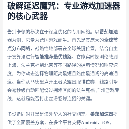
破解延迟魔咒：专业游戏加速器
的核心武器
告别卡顿的秘诀在于深度优化的专用网络。以
番茄加速
器
为例，它专为跨国游戏而生。首先是其庞大的
全球节
点分布网络
，战略性地部署在全球关键位置，结合自主
研发算法进行
智能推荐最优线路
。它能实时探测伦敦到
上海、法兰克福到北京等不同路径的拥堵情况和响应速
度，为你动态选择物理距离最短且路由最通畅的高速通
道。当你从马德里点开王者荣耀国服排位赛，线路引擎
会毫秒级自动匹配绕过拥堵区间的法兰克福-广州游戏专
线，这就是能否打出丝滑貂蝉连招的关键。
多设备同时开黑是海外华人的社交刚需。
番茄加速器
提
供了全面覆盖方案，在
多个平台支持Android、iOS、