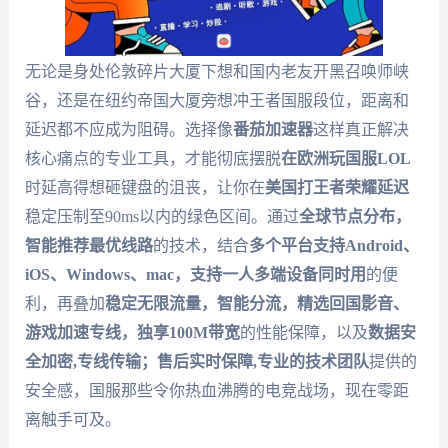
无论是身处伦敦碎片大厦下想和国内老友开黑召唤师峡
谷，还是在纽约帝国大厦旁想冲王者国服段位，距离和
延迟都不应成为阻碍。选择像
番茄加速器
这样真正解决
核心痛点的专业工具，才能彻底摆脱
在欧洲玩国服LOL
时延高得想砸键盘的沮丧，让你在
美国打王者荣耀延迟
稳定压制至90ms以内的绿色区间。通过
全球节点分布，
智能推荐最优线路
的技术，结合
多个平台支持Android、
iOS、Windows、mac，支持一人多端设备同时用
的便
利，再叠加
稳定无限流量，智能分流，精选回国影音、
游戏加速专线，独享100M带宽
的性能保障，以及
数据安
全加密,专线传输；售后实时保障,专业的技术团队
提供的
安全感，国服那些令你热血沸腾的电竞战场，现在零距
离触手可及。