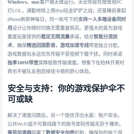
Windows、mac
客户端无缝运行。无论你是在宿舍用PC
打LOL，通勤地铁上用iPad玩金铲铲之战，还是睡前拿起
iPhone刷原神每日，同一账号下的
支持一人多端设备同时
用
设计让你随时切换无需重复购买。更强大的是为游戏
重度玩家提供的
稳定无限流量
承诺，结合
智能分流技
术
，确保
精选回国影音、游戏加速专线
带宽独立分配，
游戏数据包永远优先传输不受视频下载干扰，同时承诺
独享100M带宽
保障极致传输速度。想象下在柏林开黑时
再也不被队友抱怨掉线卡顿的舒心体验。
安全与支持：你的游戏保护伞不
可或缺
解决了速度问题后，另一个隐忧浮出水面：账户安全。
公共Wi-Fi或不可靠线路下的账号密码传输无异于裸奔。
番茄加速器
部署了
数据安全加密
机制，确保你的每个游