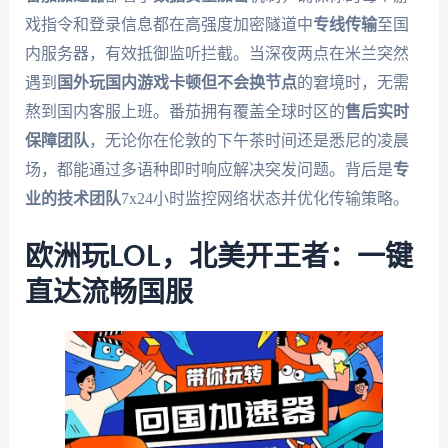
戏指令和登录信息都在高强度加密隧道中
专线传输
至国
内服务器，有效抵御监听拦截。当深夜两点在米兰突然
遇到
国外玩国内游戏卡顿但不会换节点
的窘境时，无需
熬到国内客服上班。番茄拥有覆盖全球时区的
售后实时
保障团队
，无论你在伦敦的下午茶时间还是悉尼的凌晨
场，都能通过多语种即时响应解决突发问题。背后是
专
业的技术团队
7x24小时监控网络状态并优化传输策略。
欧洲玩LOL，北美开王者：一键
直达流畅国服