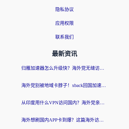
隐私协议
应用权限
联系我们
最新资讯
归雁加速器怎么升级快？海外党无缝访问国内资源的全攻略（附免费VPN推荐Dcard热门款）
海外党别被地域卡脖子！xback回国加速器选择全攻略，轻松刷剧玩国服
从印度用什么VPN访问国内？海外党亲测的无缝回国上网指南
海外想刷国内APP卡到爆？这篇海外访问国内服务器加速指南帮你解决所有问题