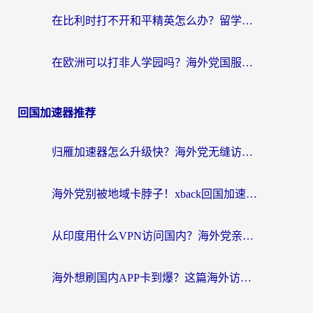
在比利时打不开和平精英怎么办？留学生亲测有效的国服游戏加速方案
在欧洲可以打非人学园吗？海外党国服游戏不卡顿的终极指南
回国加速器推荐
归雁加速器怎么升级快？海外党无缝访问国内资源的全攻略（附免费VPN推荐Dcard热门款）
海外党别被地域卡脖子！xback回国加速器选择全攻略，轻松刷剧玩国服
从印度用什么VPN访问国内？海外党亲测的无缝回国上网指南
海外想刷国内APP卡到爆？这篇海外访问国内服务器加速指南帮你解决所有问题