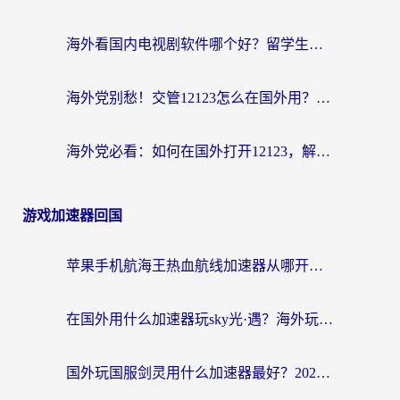
海外看国内电视剧软件哪个好？留学生亲测有效的追剧加速方案
海外党别愁！交管12123怎么在国外用？一篇搞定回国资源访问难题
海外党必看：如何在国外打开12123，解决小程序登录难题
游戏加速器回国
苹果手机航海王热血航线加速器从哪开启？海外玩家国服畅玩全攻略
在国外用什么加速器玩sky光·遇？海外玩家国服畅玩终极指南（附魔兽世界狂暴传奇解决方案）
国外玩国服剑灵用什么加速器最好？2026海外玩家亲测指南（附魔兽世界怀旧服精灵之境加速技巧）