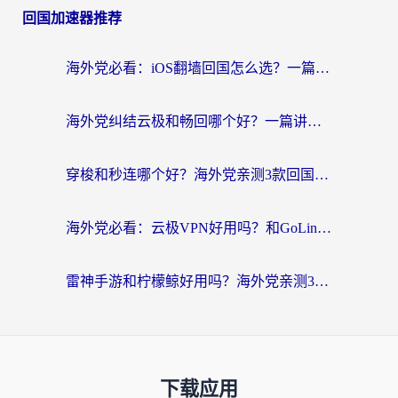
回国加速器推荐
海外党必看：iOS翻墙回国怎么选？一篇搞定无缝访问国内资源
海外党纠结云极和畅回哪个好？一篇讲透回国加速器怎么选（附避坑指南）
穿梭和秒连哪个好？海外党亲测3款回国加速器，教你在国外正常浏览国内网站
海外党必看：云极VPN好用吗？和GoLinkVPN对比哪个回国效果更好？附真实体验指南
雷神手游和柠檬鲸好用吗？海外党亲测3款回国加速器，教你避开破解VPN坑
下载应用