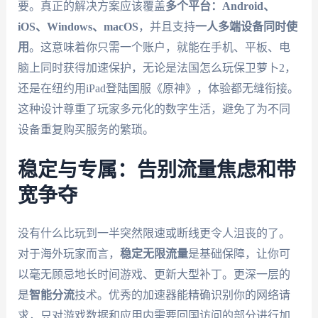
要。真正的解决方案应该覆盖
多个平台：Android、
iOS、Windows、macOS
，并且支持
一人多端设备同时使
用
。这意味着你只需一个账户，就能在手机、平板、电
脑上同时获得加速保护，无论是法国怎么玩保卫萝卜2，
还是在纽约用iPad登陆国服《原神》，体验都无缝衔接。
这种设计尊重了玩家多元化的数字生活，避免了为不同
设备重复购买服务的繁琐。
稳定与专属：告别流量焦虑和带
宽争夺
没有什么比玩到一半突然限速或断线更令人沮丧的了。
对于海外玩家而言，
稳定无限流量
是基础保障，让你可
以毫无顾忌地长时间游戏、更新大型补丁。更深一层的
是
智能分流
技术。优秀的加速器能精确识别你的网络请
求，只对游戏数据和应用内需要回国访问的部分进行加