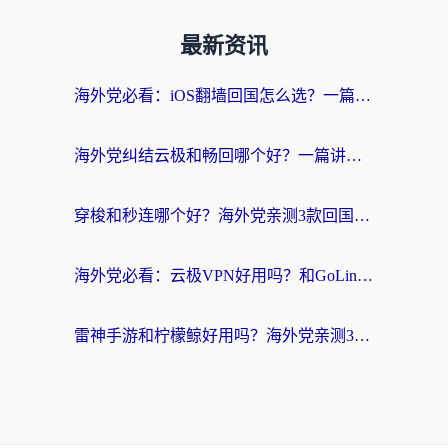
最新资讯
海外党必看：iOS翻墙回国怎么选？一篇搞定无缝访问国内资源
海外党纠结云极和畅回哪个好？一篇讲透回国加速器怎么选（附避坑指南）
穿梭和秒连哪个好？海外党亲测3款回国加速器，教你在国外正常浏览国内网站
海外党必看：云极VPN好用吗？和GoLinkVPN对比哪个回国效果更好？附真实体验指南
雷神手游和柠檬鲸好用吗？海外党亲测3款回国加速器，教你避开破解VPN坑