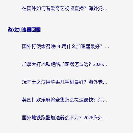
在国外如何看爱奇艺视频直播？海外党亲测有效的回国加速器指南
游戏加速器回国
国外打使命召唤OL用什么加速器最好？海外玩家国服畅玩全攻略（附小众游戏加速技巧）
加拿大打地铁跑酷加速器怎么选？2026海外玩家实测指南（附王国纪元保卫萝卜3加速技巧）
玩率土之滨用苹果几手机最好？海外党必看的国服游戏加速+设备选择指南
英国打欢乐麻将全集怎么提速最快？海外党亲测有效的国服游戏加速指南
国外地铁跑酷加速器选不对？2026海外玩家必看的国服游戏加速全攻略