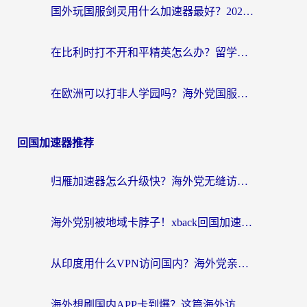
国外玩国服剑灵用什么加速器最好？2026海外玩家亲测指南（附魔兽世界怀旧服精灵之境加速技巧）
在比利时打不开和平精英怎么办？留学生亲测有效的国服游戏加速方案
在欧洲可以打非人学园吗？海外党国服游戏不卡顿的终极指南
回国加速器推荐
归雁加速器怎么升级快？海外党无缝访问国内资源的全攻略（附免费VPN推荐Dcard热门款）
海外党别被地域卡脖子！xback回国加速器选择全攻略，轻松刷剧玩国服
从印度用什么VPN访问国内？海外党亲测的无缝回国上网指南
海外想刷国内APP卡到爆？这篇海外访问国内服务器加速指南帮你解决所有问题