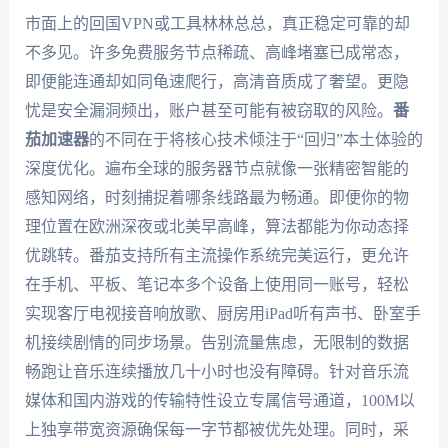
市面上的回国VPN或工具林林总总，真正稳定可靠的却
不多见。许多免费服务节点稀疏、高峰堵塞已成常态，
即便能连通却如同龟速爬行，高清音质成了奢望。更隐
忧是安全漏洞频出，账户甚至可能有被窃取的风险。
番
茄加速器
的不同在于将核心技术倾注于“回归”本土体验的
深度优化。遍布全球的服务器节点就像一张精密智能的
感知网络，时刻捕捉着哪条线路最为畅通。即便你的物
理位置在欧洲深夜或北美早高峰，算法都能为你动态择
优跳转。番茄支持所有主流操作系统完美运行，更允许
在手机、平板、笔记本多个设备上使用同一账号，轻松
实现客厅电视接音响放歌、厨房用iPad听有声书、卧室手
机接续剧情的同步场景。告别流量焦虑，无限制的数据
畅跑让音乐连续播放几十小时也没有障碍。针对音乐流
媒体和国内游戏的传输特性设立专属信号通道，100M以
上独享带宽资源确保每一字节都被优先处理。同时，采