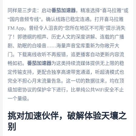
同样是三步走：启动
番茄加速器
，精准选择“喜马拉雅”或
“国内音频专线”。确认线路已稳定连通。打开喜马拉雅
FM App。曾经令人沮丧的“您所在地区不可用”提示消失
了！郭德纲的相声、历史人文的深度讲解、连载的广播
剧、助眠的白噪音……海量声音宝库重新为你敞开大
门。下载离线收听不再报错，追更播客自动更新内容流
畅如初。
番茄加速器
为这类持续流媒体提供无上限的稳
定传输支持，更配合独享高速带宽通道，听超清模式也
完全不担心月末流量告急。这一切的数据往来，均在顶
级加密协议的保护伞下进行，比单纯公共WiFi安全不止
一个量级。
挑对加速伙伴，破解体验天壤之
别