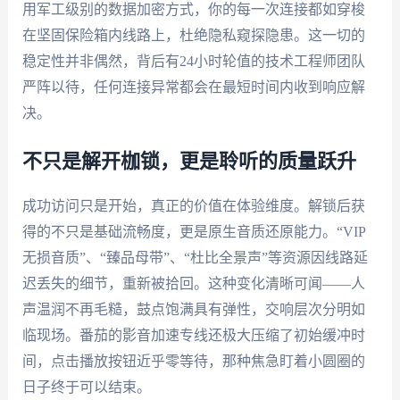
用军工级别的数据加密方式，你的每一次连接都如穿梭
在坚固保险箱内线路上，杜绝隐私窥探隐患。这一切的
稳定性并非偶然，背后有24小时轮值的技术工程师团队
严阵以待，任何连接异常都会在最短时间内收到响应解
决。
不只是解开枷锁，更是聆听的质量跃升
成功访问只是开始，真正的价值在体验维度。解锁后获
得的不只是基础流畅度，更是原生音质还原能力。“VIP
无损音质”、“臻品母带”、“杜比全景声”等资源因线路延
迟丢失的细节，重新被拾回。这种变化清晰可闻——人
声温润不再毛糙，鼓点饱满具有弹性，交响层次分明如
临现场。番茄的影音加速专线还极大压缩了初始缓冲时
间，点击播放按钮近乎零等待，那种焦急盯着小圆圈的
日子终于可以结束。