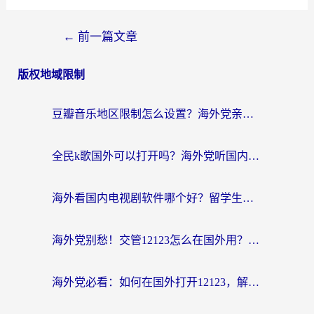
←
前一篇文章
版权地域限制
豆瓣音乐地区限制怎么设置？海外党亲测有效的回国加速方案来了
全民k歌国外可以打开吗？海外党听国内音乐听书的实用指南
海外看国内电视剧软件哪个好？留学生亲测有效的追剧加速方案
海外党别愁！交管12123怎么在国外用？一篇搞定回国资源访问难题
海外党必看：如何在国外打开12123，解决小程序登录难题