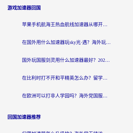
游戏加速器回国
苹果手机航海王热血航线加速器从哪开启？海外玩家国服畅玩全攻略
在国外用什么加速器玩sky光·遇？海外玩家国服畅玩终极指南（附魔兽世界狂暴传奇解决方案）
国外玩国服剑灵用什么加速器最好？2026海外玩家亲测指南（附魔兽世界怀旧服精灵之境加速技巧）
在比利时打不开和平精英怎么办？留学生亲测有效的国服游戏加速方案
在欧洲可以打非人学园吗？海外党国服游戏不卡顿的终极指南
回国加速器推荐