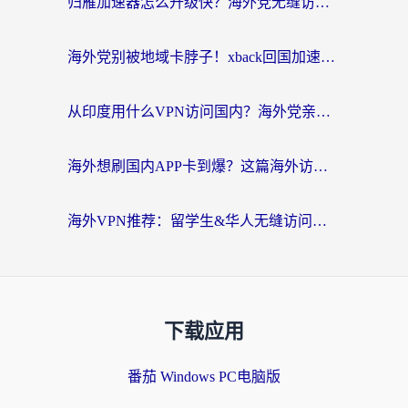
归雁加速器怎么升级快？海外党无缝访问国内资源的全攻略（附免费VPN推荐Dcard热门款）
海外党别被地域卡脖子！xback回国加速器选择全攻略，轻松刷剧玩国服
从印度用什么VPN访问国内？海外党亲测的无缝回国上网指南
海外想刷国内APP卡到爆？这篇海外访问国内服务器加速指南帮你解决所有问题
海外VPN推荐：留学生&华人无缝访问国内资源的避坑指南
下载应用
番茄 Windows PC电脑版