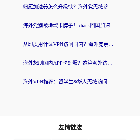
归雁加速器怎么升级快？海外党无缝访问国内资源的全攻略（附免费VPN推荐Dcard热门款）
海外党别被地域卡脖子！xback回国加速器选择全攻略，轻松刷剧玩国服
从印度用什么VPN访问国内？海外党亲测的无缝回国上网指南
海外想刷国内APP卡到爆？这篇海外访问国内服务器加速指南帮你解决所有问题
海外VPN推荐：留学生&华人无缝访问国内资源的避坑指南
友情链接