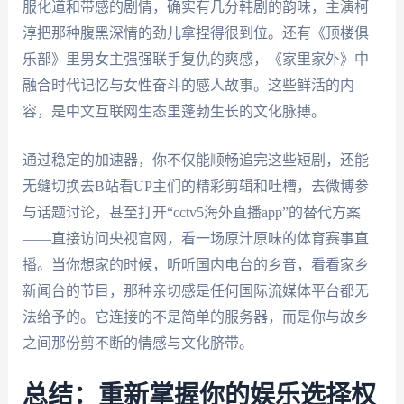
服化道和带感的剧情，确实有几分韩剧的韵味，主演柯
淳把那种腹黑深情的劲儿拿捏得很到位。还有《顶楼俱
乐部》里男女主强强联手复仇的爽感，《家里家外》中
融合时代记忆与女性奋斗的感人故事。这些鲜活的内
容，是中文互联网生态里蓬勃生长的文化脉搏。
通过稳定的加速器，你不仅能顺畅追完这些短剧，还能
无缝切换去B站看UP主们的精彩剪辑和吐槽，去微博参
与话题讨论，甚至打开“cctv5海外直播app”的替代方案
——直接访问央视官网，看一场原汁原味的体育赛事直
播。当你想家的时候，听听国内电台的乡音，看看家乡
新闻台的节目，那种亲切感是任何国际流媒体平台都无
法给予的。它连接的不是简单的服务器，而是你与故乡
之间那份剪不断的情感与文化脐带。
总结：重新掌握你的娱乐选择权