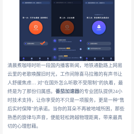
清晨煮咖啡时听一段国内播客新闻，地铁通勤路上网易
云里的老歌唤醒旧时光，工作间隙喜马拉雅的有声书让
人舒缓焦虑… 对“在国外怎么听歌不受限制”的执着，最
终是为了那份归属感。
番茄加速器
的专业团队提供24小
时技术支持，让你享受的不只是一项服务，更是一种“售
后实时保障”的承诺。当你的耳朵不再被地域所困，那些
熟悉的旋律与声音，便能轻松跨越物理距离，带来最真
切的心理慰藉。