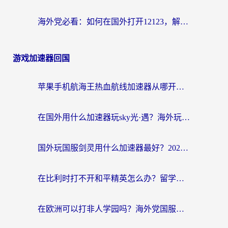
海外党必看：如何在国外打开12123，解决小程序登录难题
游戏加速器回国
苹果手机航海王热血航线加速器从哪开启？海外玩家国服畅玩全攻略
在国外用什么加速器玩sky光·遇？海外玩家国服畅玩终极指南（附魔兽世界狂暴传奇解决方案）
国外玩国服剑灵用什么加速器最好？2026海外玩家亲测指南（附魔兽世界怀旧服精灵之境加速技巧）
在比利时打不开和平精英怎么办？留学生亲测有效的国服游戏加速方案
在欧洲可以打非人学园吗？海外党国服游戏不卡顿的终极指南