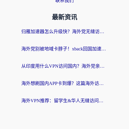
联系我们
最新资讯
归雁加速器怎么升级快？海外党无缝访问国内资源的全攻略（附免费VPN推荐Dcard热门款）
海外党别被地域卡脖子！xback回国加速器选择全攻略，轻松刷剧玩国服
从印度用什么VPN访问国内？海外党亲测的无缝回国上网指南
海外想刷国内APP卡到爆？这篇海外访问国内服务器加速指南帮你解决所有问题
海外VPN推荐：留学生&华人无缝访问国内资源的避坑指南