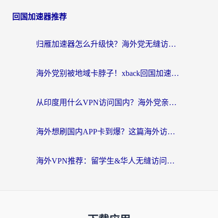
回国加速器推荐
归雁加速器怎么升级快？海外党无缝访问国内资源的全攻略（附免费VPN推荐Dcard热门款）
海外党别被地域卡脖子！xback回国加速器选择全攻略，轻松刷剧玩国服
从印度用什么VPN访问国内？海外党亲测的无缝回国上网指南
海外想刷国内APP卡到爆？这篇海外访问国内服务器加速指南帮你解决所有问题
海外VPN推荐：留学生&华人无缝访问国内资源的避坑指南