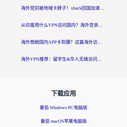
海外党别被地域卡脖子！xback回国加速器选择全攻略，轻松刷剧玩国服
从印度用什么VPN访问国内？海外党亲测的无缝回国上网指南
海外想刷国内APP卡到爆？这篇海外访问国内服务器加速指南帮你解决所有问题
海外VPN推荐：留学生&华人无缝访问国内资源的避坑指南
下载应用
番茄 Windows PC电脑版
番茄 macOS苹果电脑版