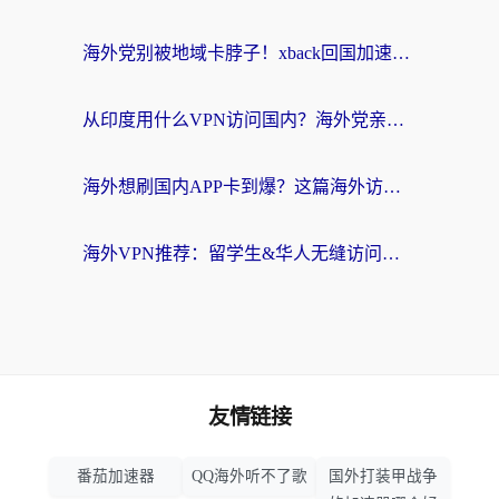
海外党别被地域卡脖子！xback回国加速器选择全攻略，轻松刷剧玩国服
从印度用什么VPN访问国内？海外党亲测的无缝回国上网指南
海外想刷国内APP卡到爆？这篇海外访问国内服务器加速指南帮你解决所有问题
海外VPN推荐：留学生&华人无缝访问国内资源的避坑指南
友情链接
番茄加速器
QQ海外听不了歌
国外打装甲战争