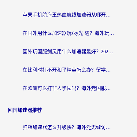
苹果手机航海王热血航线加速器从哪开启？海外玩家国服畅玩全攻略
在国外用什么加速器玩sky光·遇？海外玩家国服畅玩终极指南（附魔兽世界狂暴传奇解决方案）
国外玩国服剑灵用什么加速器最好？2026海外玩家亲测指南（附魔兽世界怀旧服精灵之境加速技巧）
在比利时打不开和平精英怎么办？留学生亲测有效的国服游戏加速方案
在欧洲可以打非人学园吗？海外党国服游戏不卡顿的终极指南
回国加速器推荐
归雁加速器怎么升级快？海外党无缝访问国内资源的全攻略（附免费VPN推荐Dcard热门款）