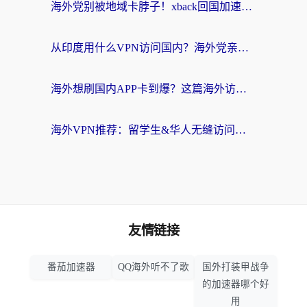
海外党别被地域卡脖子！xback回国加速器选择全攻略，轻松刷剧玩国服
从印度用什么VPN访问国内？海外党亲测的无缝回国上网指南
海外想刷国内APP卡到爆？这篇海外访问国内服务器加速指南帮你解决所有问题
海外VPN推荐：留学生&华人无缝访问国内资源的避坑指南
友情链接
番茄加速器
QQ海外听不了歌
国外打装甲战争
的加速器哪个好
用