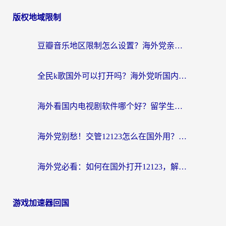
版权地域限制
豆瓣音乐地区限制怎么设置？海外党亲测有效的回国加速方案来了
全民k歌国外可以打开吗？海外党听国内音乐听书的实用指南
海外看国内电视剧软件哪个好？留学生亲测有效的追剧加速方案
海外党别愁！交管12123怎么在国外用？一篇搞定回国资源访问难题
海外党必看：如何在国外打开12123，解决小程序登录难题
游戏加速器回国