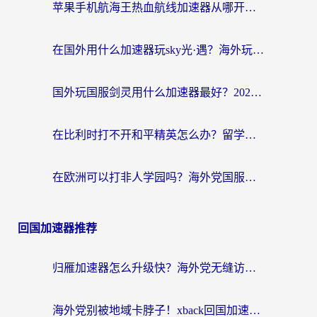
苹果手机航海王热血航线加速器从哪开启？海外玩家国服畅玩全攻略
在国外用什么加速器玩sky光·遇？海外玩家国服畅玩终极指南（附魔兽世界狂暴传奇解决方案）
国外玩国服剑灵用什么加速器最好？2026海外玩家亲测指南（附魔兽世界怀旧服精灵之境加速技巧）
在比利时打不开和平精英怎么办？留学生亲测有效的国服游戏加速方案
在欧洲可以打非人学园吗？海外党国服游戏不卡顿的终极指南
回国加速器推荐
归雁加速器怎么升级快？海外党无缝访问国内资源的全攻略（附免费VPN推荐Dcard热门款）
海外党别被地域卡脖子！xback回国加速器选择全攻略，轻松刷剧玩国服