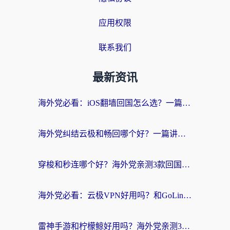
应用权限
联系我们
最新资讯
海外党必看：iOS翻墙回国怎么选？一篇搞定无缝访问国内资源
海外党纠结云极和畅回哪个好？一篇讲透回国加速器怎么选（附避坑指南）
穿梭和秒连哪个好？海外党亲测3款回国加速器，教你在国外正常浏览国内网站
海外党必看：云极VPN好用吗？和GoLinkVPN对比哪个回国效果更好？附真实体验指南
雷神手游和柠檬鲸好用吗？海外党亲测3款回国加速器，教你避开破解VPN坑