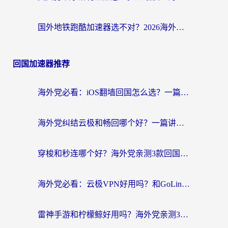
国外地铁跑酷加速器选不对？2026海外玩家必看的国服游戏加速全攻略
回国加速器推荐
海外党必看：iOS翻墙回国怎么选？一篇搞定无缝访问国内资源
海外党纠结云极和畅回哪个好？一篇讲透回国加速器怎么选（附避坑指南）
穿梭和秒连哪个好？海外党亲测3款回国加速器，教你在国外正常浏览国内网站
海外党必看：云极VPN好用吗？和GoLinkVPN对比哪个回国效果更好？附真实体验指南
雷神手游和柠檬鲸好用吗？海外党亲测3款回国加速器，教你避开破解VPN坑