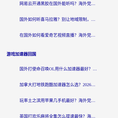
网易云开通黑胶在国外能听吗？海外党亲测有效的回国听音乐方案
国外如何听喜马拉雅？别让地域限制，断了你的中文声音陪伴
在国外如何看爱奇艺视频直播？海外党亲测有效的回国加速器指南
游戏加速器回国
国外打使命召唤OL用什么加速器最好？海外玩家国服畅玩全攻略（附小众游戏加速技巧）
加拿大打地铁跑酷加速器怎么选？2026海外玩家实测指南（附王国纪元保卫萝卜3加速技巧）
玩率土之滨用苹果几手机最好？海外党必看的国服游戏加速+设备选择指南
英国打欢乐麻将全集怎么提速最快？海外党亲测有效的国服游戏加速指南