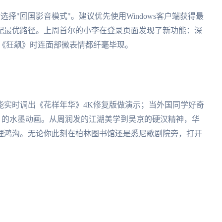
选择"回国影音模式"。建议优先使用Windows客户端获得最
配最优路径。上周首尔的小李在登录页面发现了新功能：深
的《狂飙》时连面部微表情都纤毫毕现。
能实时调出《花样年华》4K修复版做演示；当外国同学好奇
》的水墨动画。从周润发的江湖美学到吴京的硬汉精神，华
理鸿沟。无论你此刻在柏林图书馆还是悉尼歌剧院旁，打开