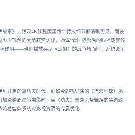
察故事》，惊叹4K修复版里每个特技细节都清晰可见。而在
视频里巩俐的戛纳获奖访谈，她说"看国际影后的眼神戏就该
在起作用——当你播放吴京《战狼》的战争场面时，系统会主
寺》开启的真功夫时代，到如今郭帆导演的《流浪地球》系
用加速看周星驰电影时，连《功夫》里斧头帮舞蹈的丝绸纹
依赖着智能系统对影视资源的专属优化。