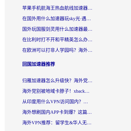
苹果手机航海王热血航线加速器从哪开启？海外玩家国服畅玩全攻略
在国外用什么加速器玩sky光·遇？海外玩家国服畅玩终极指南（附魔兽世界狂暴传奇解决方案）
国外玩国服剑灵用什么加速器最好？2026海外玩家亲测指南（附魔兽世界怀旧服精灵之境加速技巧）
在比利时打不开和平精英怎么办？留学生亲测有效的国服游戏加速方案
在欧洲可以打非人学园吗？海外党国服游戏不卡顿的终极指南
回国加速器推荐
归雁加速器怎么升级快？海外党无缝访问国内资源的全攻略（附免费VPN推荐Dcard热门款）
海外党别被地域卡脖子！xback回国加速器选择全攻略，轻松刷剧玩国服
从印度用什么VPN访问国内？海外党亲测的无缝回国上网指南
海外想刷国内APP卡到爆？这篇海外访问国内服务器加速指南帮你解决所有问题
海外VPN推荐：留学生&华人无缝访问国内资源的避坑指南