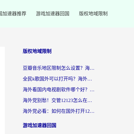
国加速器推荐
游戏加速器回国
版权地域限制
版权地域限制
豆瓣音乐地区限制怎么设置？海外党亲测有效的回国加速方案来了
全民k歌国外可以打开吗？海外党听国内音乐听书的实用指南
海外看国内电视剧软件哪个好？留学生亲测有效的追剧加速方案
海外党别愁！交管12123怎么在国外用？一篇搞定回国资源访问难题
海外党必看：如何在国外打开12123，解决小程序登录难题
游戏加速器回国