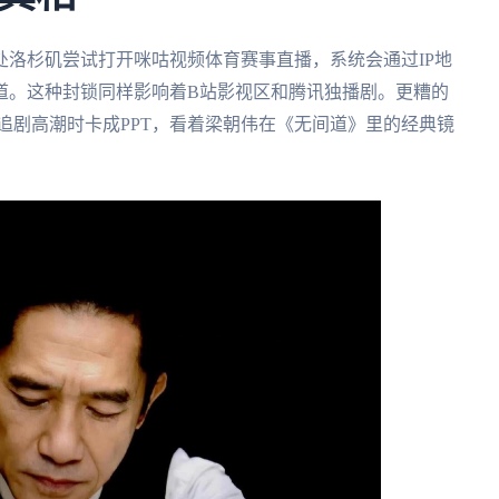
洛杉矶尝试打开咪咕视频体育赛事直播，系统会通过IP地
道。这种封锁同样影响着B站影视区和腾讯独播剧。更糟的
在追剧高潮时卡成PPT，看着梁朝伟在《无间道》里的经典镜