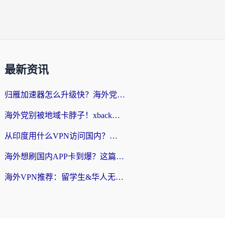
最新资讯
归雁加速器怎么升级快？海外党无缝访问国内资源的全攻略（附免费VPN推荐Dcard热门款）
海外党别被地域卡脖子！xback回国加速器选择全攻略，轻松刷剧玩国服
从印度用什么VPN访问国内？海外党亲测的无缝回国上网指南
海外想刷国内APP卡到爆？这篇海外访问国内服务器加速指南帮你解决所有问题
海外VPN推荐：留学生&华人无缝访问国内资源的避坑指南