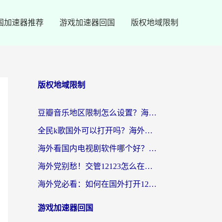
国加速器推荐
游戏加速器回国
版权地域限制
版权地域限制
豆瓣音乐地区限制怎么设置？海外党亲测有效的回国加速方案来了
全民k歌国外可以打开吗？海外党听国内音乐听书的实用指南
海外看国内电视剧软件哪个好？留学生亲测有效的追剧加速方案
海外党别愁！交管12123怎么在国外用？一篇搞定回国资源访问难题
海外党必看：如何在国外打开12123，解决小程序登录难题
游戏加速器回国