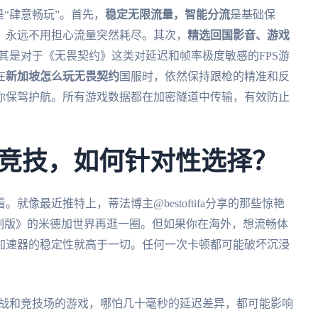
“肆意畅玩”。首先，
稳定无限流量，智能分流
是基础保
，永远不用担心流量突然耗尽。其次，
精选回国影音、游戏
尤其是对于《无畏契约》这类对延迟和帧率极度敏感的FPS游
在
新加坡怎么玩无畏契约
国服时，依然保持跟枪的精准和反
你保驾护航。所有游戏数据都在加密隧道中传输，有效防止
。
到竞技，如何针对性选择？
像最近推特上，蒂法博主@bestoftifa分享的那些惊艳
制版》的米德加世界再逛一圈。但如果你在海外，想流畅体
，加速器的稳定性就高于一切。任何一次卡顿都可能破坏沉浸
公会战和竞技场的游戏，哪怕几十毫秒的延迟差异，都可能影响