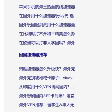
苹果手机航海王热血航线加速器从哪开启？海外玩家国服畅玩全攻略
在国外用什么加速器玩sky光·遇？海外玩家国服畅玩终极指南（附魔兽世界狂暴传奇解决方案）
国外玩国服剑灵用什么加速器最好？2026海外玩家亲测指南（附魔兽世界怀旧服精灵之境加速技巧）
在比利时打不开和平精英怎么办？留学生亲测有效的国服游戏加速方案
在欧洲可以打非人学园吗？海外党国服游戏不卡顿的终极指南
回国加速器推荐
归雁加速器怎么升级快？海外党无缝访问国内资源的全攻略（附免费VPN推荐Dcard热门款）
海外党别被地域卡脖子！xback回国加速器选择全攻略，轻松刷剧玩国服
从印度用什么VPN访问国内？海外党亲测的无缝回国上网指南
海外想刷国内APP卡到爆？这篇海外访问国内服务器加速指南帮你解决所有问题
海外VPN推荐：留学生&华人无缝访问国内资源的避坑指南