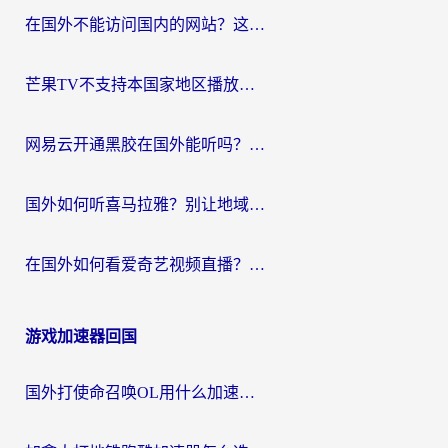
航
在国外不能访问国内的网站？这篇攻略帮你无缝连接家乡资源
芒果TV不支持本国家地区播放该怎么解决？海外党追剧看片的终极指南
网易云开通黑胶在国外能听吗？海外党亲测有效的回国听音乐方案
国外如何听喜马拉雅？别让地域限制，断了你的中文声音陪伴
在国外如何看爱奇艺视频直播？海外党亲测有效的回国加速器指南
游戏加速器回国
国外打使命召唤OL用什么加速器最好？海外玩家国服畅玩全攻略（附小众游戏加速技巧）