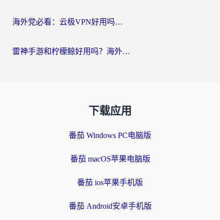
海外党必看：云极VPN好用吗？和GoLinkVPN对比哪个回国效果更好？附真实体验指南
雷神手游和柠檬鲸好用吗？海外党亲测3款回国加速器，教你避开破解VPN坑
下载应用
番茄 Windows PC电脑版
番茄 macOS苹果电脑版
番茄 ios苹果手机版
番茄 Android安卓手机版