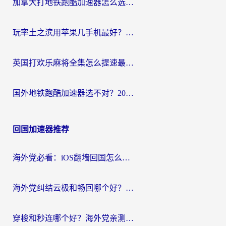
加拿大打地铁跑酷加速器怎么选？2026海外玩家实测指南（附王国纪元保卫萝卜3加速技巧）
玩率土之滨用苹果几手机最好？海外党必看的国服游戏加速+设备选择指南
英国打欢乐麻将全集怎么提速最快？海外党亲测有效的国服游戏加速指南
国外地铁跑酷加速器选不对？2026海外玩家必看的国服游戏加速全攻略
回国加速器推荐
海外党必看：iOS翻墙回国怎么选？一篇搞定无缝访问国内资源
海外党纠结云极和畅回哪个好？一篇讲透回国加速器怎么选（附避坑指南）
穿梭和秒连哪个好？海外党亲测3款回国加速器，教你在国外正常浏览国内网站