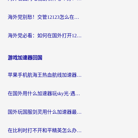
海外党别愁！交管12123怎么在国外用？一篇搞定回国资源访问难题
海外党必看：如何在国外打开12123，解决小程序登录难题
游戏加速器回国
苹果手机航海王热血航线加速器从哪开启？海外玩家国服畅玩全攻略
在国外用什么加速器玩sky光·遇？海外玩家国服畅玩终极指南（附魔兽世界狂暴传奇解决方案）
国外玩国服剑灵用什么加速器最好？2026海外玩家亲测指南（附魔兽世界怀旧服精灵之境加速技巧）
在比利时打不开和平精英怎么办？留学生亲测有效的国服游戏加速方案