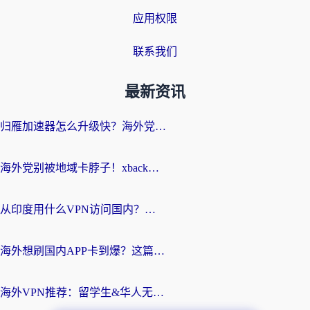
应用权限
联系我们
最新资讯
归雁加速器怎么升级快？海外党无缝访问国内资源的全攻略（附免费VPN推荐Dcard热门款）
海外党别被地域卡脖子！xback回国加速器选择全攻略，轻松刷剧玩国服
从印度用什么VPN访问国内？海外党亲测的无缝回国上网指南
海外想刷国内APP卡到爆？这篇海外访问国内服务器加速指南帮你解决所有问题
海外VPN推荐：留学生&华人无缝访问国内资源的避坑指南