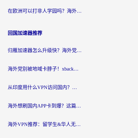
在欧洲可以打非人学园吗？海外党国服游戏不卡顿的终极指南
回国加速器推荐
归雁加速器怎么升级快？海外党无缝访问国内资源的全攻略（附免费VPN推荐Dcard热门款）
海外党别被地域卡脖子！xback回国加速器选择全攻略，轻松刷剧玩国服
从印度用什么VPN访问国内？海外党亲测的无缝回国上网指南
海外想刷国内APP卡到爆？这篇海外访问国内服务器加速指南帮你解决所有问题
海外VPN推荐：留学生&华人无缝访问国内资源的避坑指南