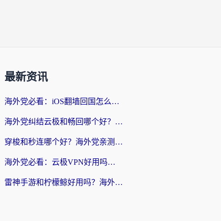
最新资讯
海外党必看：iOS翻墙回国怎么选？一篇搞定无缝访问国内资源
海外党纠结云极和畅回哪个好？一篇讲透回国加速器怎么选（附避坑指南）
穿梭和秒连哪个好？海外党亲测3款回国加速器，教你在国外正常浏览国内网站
海外党必看：云极VPN好用吗？和GoLinkVPN对比哪个回国效果更好？附真实体验指南
雷神手游和柠檬鲸好用吗？海外党亲测3款回国加速器，教你避开破解VPN坑