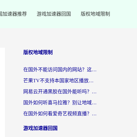
国加速器推荐
游戏加速器回国
版权地域限制
版权地域限制
在国外不能访问国内的网站？这篇攻略帮你无缝连接家乡资源
芒果TV不支持本国家地区播放该怎么解决？海外党追剧看片的终极指南
网易云开通黑胶在国外能听吗？海外党亲测有效的回国听音乐方案
国外如何听喜马拉雅？别让地域限制，断了你的中文声音陪伴
在国外如何看爱奇艺视频直播？海外党亲测有效的回国加速器指南
游戏加速器回国