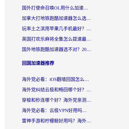
国外打使命召唤OL用什么加速器最好？海外玩家国服畅玩全攻略（附小众游戏加速技巧）
加拿大打地铁跑酷加速器怎么选？2026海外玩家实测指南（附王国纪元保卫萝卜3加速技巧）
玩率土之滨用苹果几手机最好？海外党必看的国服游戏加速+设备选择指南
英国打欢乐麻将全集怎么提速最快？海外党亲测有效的国服游戏加速指南
国外地铁跑酷加速器选不对？2026海外玩家必看的国服游戏加速全攻略
回国加速器推荐
海外党必看：iOS翻墙回国怎么选？一篇搞定无缝访问国内资源
海外党纠结云极和畅回哪个好？一篇讲透回国加速器怎么选（附避坑指南）
穿梭和秒连哪个好？海外党亲测3款回国加速器，教你在国外正常浏览国内网站
海外党必看：云极VPN好用吗？和GoLinkVPN对比哪个回国效果更好？附真实体验指南
雷神手游和柠檬鲸好用吗？海外党亲测3款回国加速器，教你避开破解VPN坑