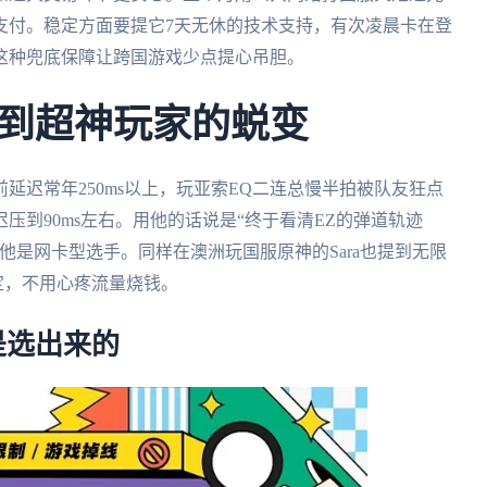
支付。稳定方面要提它7天无休的技术支持，有次凌晨卡在登
这种兜底保障让跨国游戏少点提心吊胆。
到超神玩家的蜕变
延迟常年250ms以上，玩亚索EQ二连总慢半拍被队友狂点
压到90ms左右。用他的话说是“终于看清EZ的弹道轨迹
他是网卡型选手。同样在澳洲玩国服原神的Sara也提到无限
定，不用心疼流量烧钱。
是选出来的