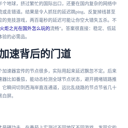
半个地球，挤过繁忙的国际出口，还要在国内复杂的网络中
或走错道。结果是令人抓狂的延迟跳ping、反复掉线甚至
反应的竞技游戏，两百毫秒的延迟可能让你空大错失五杀。不
火炬之光在国外怎么玩的
流畅”。答案很直接：稳定、低延
体验的必需品。
加速背后的门道
个加速器宣传的节点很多，实际用起来延迟飘忽不定。后来
速器比如番茄，能动态检测全球节点状态，避开拥堵链路推
，它瞬间切到西海岸直连通道，远比乱绕路的节点节省几十
黑白屏。
才是硬功夫。在番茄上实测过不同地区不同游戏，发现它的