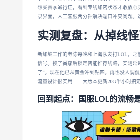
想买赛季通行证，看到专线加密状态才敢放心
录界面，人工客服两分钟解决端口冲突问题。
实测复盘：从掉线怪
新加坡工作的老陈每晚和上海队友打LOL，之前
信号。换了番茄后锁定智能推荐线路，实测延迟
了”。现在他已从黄金冲到钻四，再也没人调侃
流量设计很实用——大版本更新20G半小时搞
回到起点：国服LOL的流畅