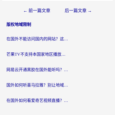
文
←
前一篇文章
后一篇文章
→
章
版权地域限制
导
航
在国外不能访问国内的网站？这篇攻略帮你无缝连接家乡资源
芒果TV不支持本国家地区播放该怎么解决？海外党追剧看片的终极指南
网易云开通黑胶在国外能听吗？海外党亲测有效的回国听音乐方案
国外如何听喜马拉雅？别让地域限制，断了你的中文声音陪伴
在国外如何看爱奇艺视频直播？海外党亲测有效的回国加速器指南