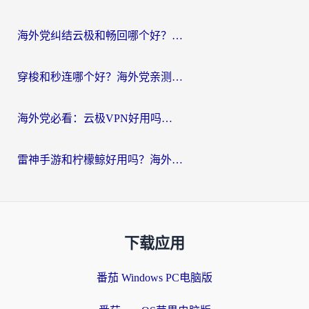
海外党纠结云极和畅回哪个好？一篇讲透回国加速器怎么选（附避坑指南）
穿梭和秒连哪个好？海外党亲测3款回国加速器，教你在国外正常浏览国内网站
海外党必看：云极VPN好用吗？和GoLinkVPN对比哪个回国效果更好？附真实体验指南
雷神手游和柠檬鲸好用吗？海外党亲测3款回国加速器，教你避开破解VPN坑
下载应用
番茄 Windows PC电脑版