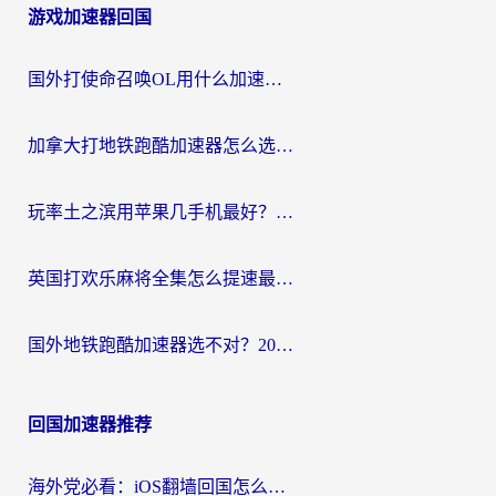
游戏加速器回国
国外打使命召唤OL用什么加速器最好？海外玩家国服畅玩全攻略（附小众游戏加速技巧）
加拿大打地铁跑酷加速器怎么选？2026海外玩家实测指南（附王国纪元保卫萝卜3加速技巧）
玩率土之滨用苹果几手机最好？海外党必看的国服游戏加速+设备选择指南
英国打欢乐麻将全集怎么提速最快？海外党亲测有效的国服游戏加速指南
国外地铁跑酷加速器选不对？2026海外玩家必看的国服游戏加速全攻略
回国加速器推荐
海外党必看：iOS翻墙回国怎么选？一篇搞定无缝访问国内资源