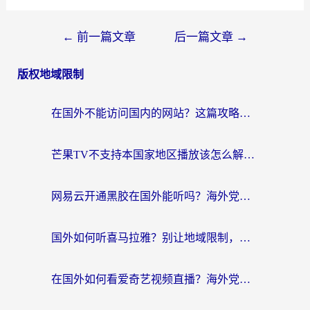
←
前一篇文章
后一篇文章
→
版权地域限制
在国外不能访问国内的网站？这篇攻略帮你无缝连接家乡资源
芒果TV不支持本国家地区播放该怎么解决？海外党追剧看片的终极指南
网易云开通黑胶在国外能听吗？海外党亲测有效的回国听音乐方案
国外如何听喜马拉雅？别让地域限制，断了你的中文声音陪伴
在国外如何看爱奇艺视频直播？海外党亲测有效的回国加速器指南