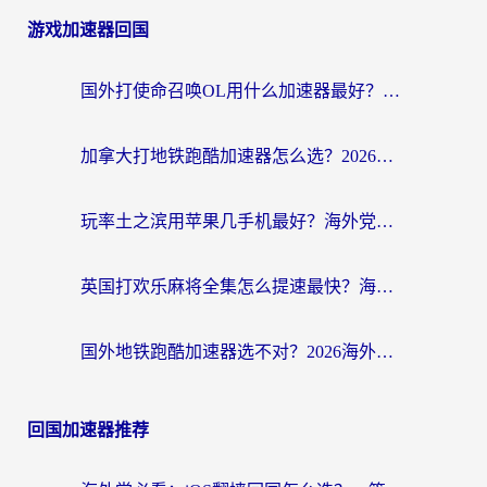
游戏加速器回国
国外打使命召唤OL用什么加速器最好？海外玩家国服畅玩全攻略（附小众游戏加速技巧）
加拿大打地铁跑酷加速器怎么选？2026海外玩家实测指南（附王国纪元保卫萝卜3加速技巧）
玩率土之滨用苹果几手机最好？海外党必看的国服游戏加速+设备选择指南
英国打欢乐麻将全集怎么提速最快？海外党亲测有效的国服游戏加速指南
国外地铁跑酷加速器选不对？2026海外玩家必看的国服游戏加速全攻略
回国加速器推荐