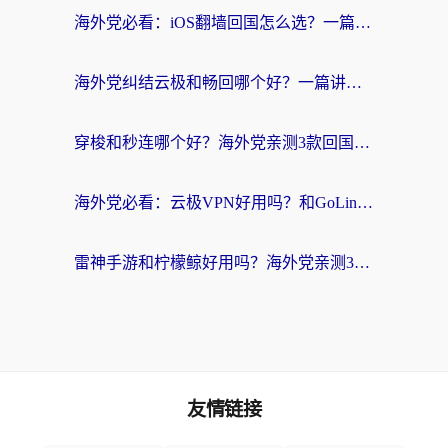
海外党必看：iOS翻墙回国怎么选？一篇搞定无缝访问国内资源
海外党纠结云极和畅回哪个好？一篇讲透回国加速器怎么选（附避坑指南）
穿梭和秒连哪个好？海外党亲测3款回国加速器，教你在国外正常浏览国内网站
海外党必看：云极VPN好用吗？和GoLinkVPN对比哪个回国效果更好？附真实体验指南
雷神手游和柠檬鲸好用吗？海外党亲测3款回国加速器，教你避开破解VPN坑
友情链接