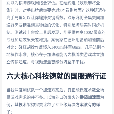
别以为棋牌游戏网络要求低。在纽约连《欢乐麻将全
集》时，对手出牌后你要等3秒才看到牌面？这种延迟在
高手局里足以让你输掉关键番数。欢乐麻将全集美国加
速器需要精准到毫秒级的优化，特别是牌局实时同步机
制。测试过十余款工具后发现，能提供独享100M带宽的
专线加速效果天差地别。某玩家在德州用番茄加速前后
对比：碰杠胡操作反馈从1400ms降至68ms，几乎达到本
地操作水准。核心在于加速器能否为棋牌类游戏建立独
立传输通道，与视频流量智能分流互不干扰。
六大核心科技铸就的国服通行证
当我深度测试数十个加速方案后，真正能稳定承载全场
景游戏需求的并不多。以海外口碑爆火的
番茄加速器
为
例，其技术架构完美诠释了专业级解决方案该有的样
子：