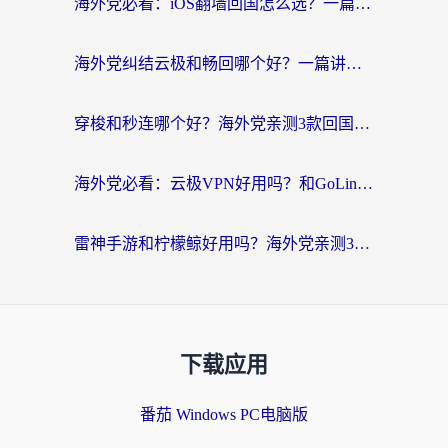
海外党必看：iOS翻墙回国怎么选？一篇搞定无缝访问国内资源
海外党纠结云极和畅回哪个好？一篇讲透回国加速器怎么选（附避坑指南）
穿梭和秒连哪个好？海外党亲测3款回国加速器，教你在国外正常浏览国内网站
海外党必看：云极VPN好用吗？和GoLinkVPN对比哪个回国效果更好？附真实体验指南
雷神手游和柠檬鲸好用吗？海外党亲测3款回国加速器，教你避开破解VPN坑
下载应用
番茄 Windows PC电脑版