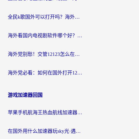
全民k歌国外可以打开吗？海外党听国内音乐听书的实用指南
海外看国内电视剧软件哪个好？留学生亲测有效的追剧加速方案
海外党别愁！交管12123怎么在国外用？一篇搞定回国资源访问难题
海外党必看：如何在国外打开12123，解决小程序登录难题
游戏加速器回国
苹果手机航海王热血航线加速器从哪开启？海外玩家国服畅玩全攻略
在国外用什么加速器玩sky光·遇？海外玩家国服畅玩终极指南（附魔兽世界狂暴传奇解决方案）