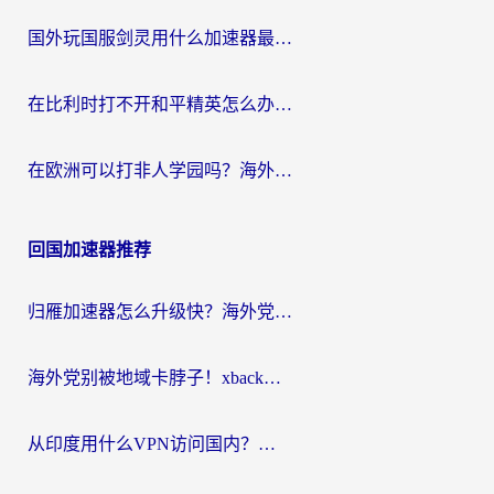
国外玩国服剑灵用什么加速器最好？2026海外玩家亲测指南（附魔兽世界怀旧服精灵之境加速技巧）
在比利时打不开和平精英怎么办？留学生亲测有效的国服游戏加速方案
在欧洲可以打非人学园吗？海外党国服游戏不卡顿的终极指南
回国加速器推荐
归雁加速器怎么升级快？海外党无缝访问国内资源的全攻略（附免费VPN推荐Dcard热门款）
海外党别被地域卡脖子！xback回国加速器选择全攻略，轻松刷剧玩国服
从印度用什么VPN访问国内？海外党亲测的无缝回国上网指南