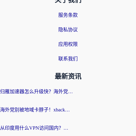
关于我们
服务条款
隐私协议
应用权限
联系我们
最新资讯
归雁加速器怎么升级快？海外党无缝访问国内资源的全攻略（附免费VPN推荐Dcard热门款）
海外党别被地域卡脖子！xback回国加速器选择全攻略，轻松刷剧玩国服
从印度用什么VPN访问国内？海外党亲测的无缝回国上网指南