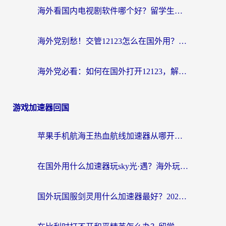
海外看国内电视剧软件哪个好？留学生亲测有效的追剧加速方案
海外党别愁！交管12123怎么在国外用？一篇搞定回国资源访问难题
海外党必看：如何在国外打开12123，解决小程序登录难题
游戏加速器回国
苹果手机航海王热血航线加速器从哪开启？海外玩家国服畅玩全攻略
在国外用什么加速器玩sky光·遇？海外玩家国服畅玩终极指南（附魔兽世界狂暴传奇解决方案）
国外玩国服剑灵用什么加速器最好？2026海外玩家亲测指南（附魔兽世界怀旧服精灵之境加速技巧）