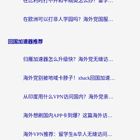
在比利时打不开和平精英怎么办？留学生亲测有效的国服游戏加速方案
在欧洲可以打非人学园吗？海外党国服游戏不卡顿的终极指南
回国加速器推荐
归雁加速器怎么升级快？海外党无缝访问国内资源的全攻略（附免费VPN推荐Dcard热门款）
海外党别被地域卡脖子！xback回国加速器选择全攻略，轻松刷剧玩国服
从印度用什么VPN访问国内？海外党亲测的无缝回国上网指南
海外想刷国内APP卡到爆？这篇海外访问国内服务器加速指南帮你解决所有问题
海外VPN推荐：留学生&华人无缝访问国内资源的避坑指南