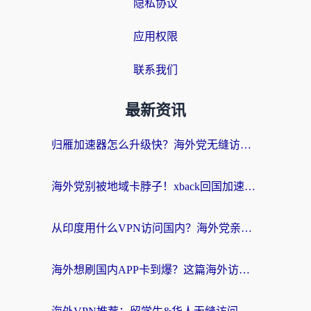
隐私协议
应用权限
联系我们
最新资讯
归雁加速器怎么升级快？海外党无缝访问国内资源的全攻略（附免费VPN推荐Dcard热门款）
海外党别被地域卡脖子！xback回国加速器选择全攻略，轻松刷剧玩国服
从印度用什么VPN访问国内？海外党亲测的无缝回国上网指南
海外想刷国内APP卡到爆？这篇海外访问国内服务器加速指南帮你解决所有问题