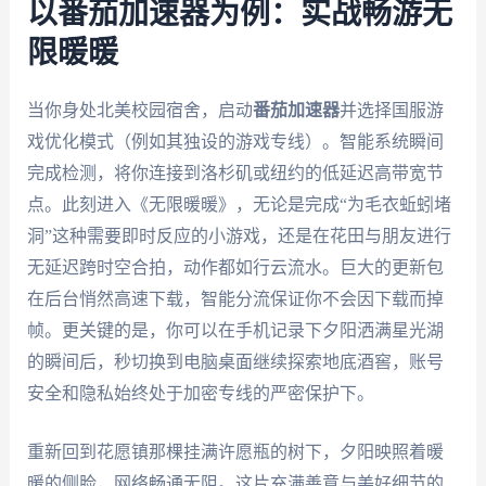
以番茄加速器为例：实战畅游无
限暖暖
当你身处北美校园宿舍，启动
番茄加速器
并选择国服游
戏优化模式（例如其独设的游戏专线）。智能系统瞬间
完成检测，将你连接到洛杉矶或纽约的低延迟高带宽节
点。此刻进入《无限暖暖》，无论是完成“为毛衣蚯蚓堵
洞”这种需要即时反应的小游戏，还是在花田与朋友进行
无延迟跨时空合拍，动作都如行云流水。巨大的更新包
在后台悄然高速下载，智能分流保证你不会因下载而掉
帧。更关键的是，你可以在手机记录下夕阳洒满星光湖
的瞬间后，秒切换到电脑桌面继续探索地底酒窖，账号
安全和隐私始终处于加密专线的严密保护下。
重新回到花愿镇那棵挂满许愿瓶的树下，夕阳映照着暖
暖的侧脸，网络畅通无阻。这片充满善意与美好细节的