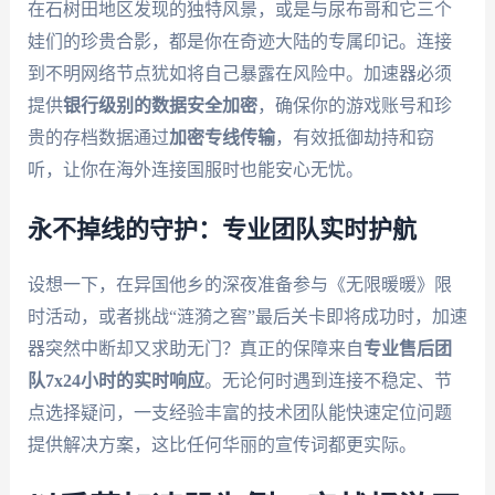
在石树田地区发现的独特风景，或是与尿布哥和它三个
娃们的珍贵合影，都是你在奇迹大陆的专属印记。连接
到不明网络节点犹如将自己暴露在风险中。加速器必须
提供
银行级别的数据安全加密
，确保你的游戏账号和珍
贵的存档数据通过
加密专线传输
，有效抵御劫持和窃
听，让你在海外连接国服时也能安心无忧。
永不掉线的守护：专业团队实时护航
设想一下，在异国他乡的深夜准备参与《无限暖暖》限
时活动，或者挑战“涟漪之窖”最后关卡即将成功时，加速
器突然中断却又求助无门？真正的保障来自
专业售后团
队7x24小时的实时响应
。无论何时遇到连接不稳定、节
点选择疑问，一支经验丰富的技术团队能快速定位问题
提供解决方案，这比任何华丽的宣传词都更实际。