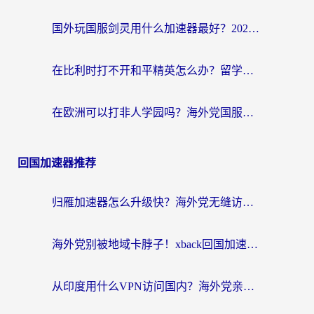
国外玩国服剑灵用什么加速器最好？2026海外玩家亲测指南（附魔兽世界怀旧服精灵之境加速技巧）
在比利时打不开和平精英怎么办？留学生亲测有效的国服游戏加速方案
在欧洲可以打非人学园吗？海外党国服游戏不卡顿的终极指南
回国加速器推荐
归雁加速器怎么升级快？海外党无缝访问国内资源的全攻略（附免费VPN推荐Dcard热门款）
海外党别被地域卡脖子！xback回国加速器选择全攻略，轻松刷剧玩国服
从印度用什么VPN访问国内？海外党亲测的无缝回国上网指南