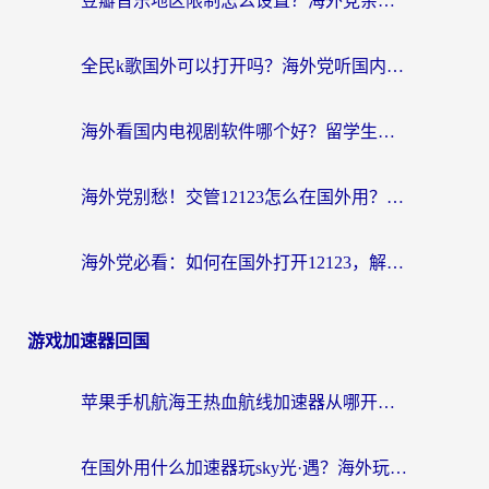
豆瓣音乐地区限制怎么设置？海外党亲测有效的回国加速方案来了
全民k歌国外可以打开吗？海外党听国内音乐听书的实用指南
海外看国内电视剧软件哪个好？留学生亲测有效的追剧加速方案
海外党别愁！交管12123怎么在国外用？一篇搞定回国资源访问难题
海外党必看：如何在国外打开12123，解决小程序登录难题
游戏加速器回国
苹果手机航海王热血航线加速器从哪开启？海外玩家国服畅玩全攻略
在国外用什么加速器玩sky光·遇？海外玩家国服畅玩终极指南（附魔兽世界狂暴传奇解决方案）