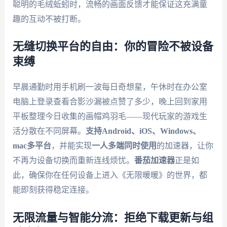
聪明的毛绒蚯蚓时，流畅的画面反馈才能保证这充满童
趣的互动不被打断。
无缝切换平台的自由：你的冒险不被设备
束缚
早晨通勤时用手机刷一波每日奇想星，午休时在办公室
电脑上登录查看合影沙漏被点赞了多少，晚上回到家用
平板整理今日收集的画帽鸡羽毛——现代玩家的游戏生
活分散在不同屏幕。
支持Android、iOS、Windows、
mac多平台
，并能实现
一人多端同时使用
的加速器，让你
不再为设备切换而重新连线烦忧。
番茄加速器
正是如
此，确保你在任何设备上进入《无限暖暖》的世界，都
能即刻获得稳定连接。
无限流量与智能分流：拒绝下载更新与组