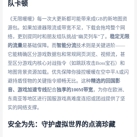
队卡顿
《无限暖暖》每一次大更新都可能带来成GB的新地图资
源包。如果加速器限流或带宽不足，下载会拖垮整个网
络，更别提同时和朋友组队挑战“幽灵列车”了。
稳定无限
的流量
是基础保障。而
智能分流
技术则是关键进阶——
它能精确区分游戏数据包和常规网页浏览、视频流，甚
至区分游戏内核心对战指令（如跳跃攻击Boss宝石）和
地图背景资源加载。优先保障你操控暖暖在空中平A或闪
避持盾怪物的关键指令顺畅无比。这种
精选的回国影
音、游戏加速专线
配合
独享的100M带宽
，为你在欧洲、
东南亚等地区进行国服游戏高难度连招或团战提供了坚
实的网络支撑。
安全为先：守护虚拟世界的点滴珍藏