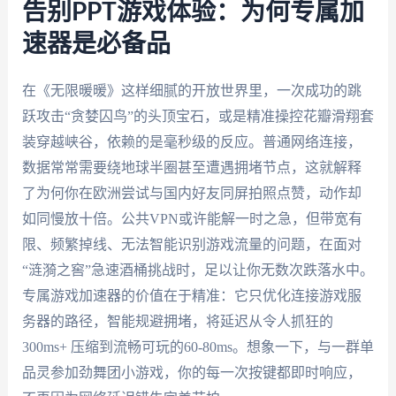
告别PPT游戏体验：为何专属加
速器是必备品
在《无限暖暖》这样细腻的开放世界里，一次成功的跳
跃攻击“贪婪囚鸟”的头顶宝石，或是精准操控花瓣滑翔套
装穿越峡谷，依赖的是毫秒级的反应。普通网络连接，
数据常常需要绕地球半圈甚至遭遇拥堵节点，这就解释
了为何你在欧洲尝试与国内好友同屏拍照点赞，动作却
如同慢放十倍。公共VPN或许能解一时之急，但带宽有
限、频繁掉线、无法智能识别游戏流量的问题，在面对
“涟漪之窖”急速酒桶挑战时，足以让你无数次跌落水中。
专属游戏加速器的价值在于精准：它只优化连接游戏服
务器的路径，智能规避拥堵，将延迟从令人抓狂的
300ms+ 压缩到流畅可玩的60-80ms。想象一下，与一群单
品灵参加劲舞团小游戏，你的每一次按键都即时响应，