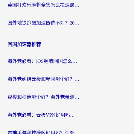
英国打欢乐麻将全集怎么提速最快？海外党亲测有效的国服游戏加速指南
国外地铁跑酷加速器选不对？2026海外玩家必看的国服游戏加速全攻略
回国加速器推荐
海外党必看：iOS翻墙回国怎么选？一篇搞定无缝访问国内资源
海外党纠结云极和畅回哪个好？一篇讲透回国加速器怎么选（附避坑指南）
穿梭和秒连哪个好？海外党亲测3款回国加速器，教你在国外正常浏览国内网站
海外党必看：云极VPN好用吗？和GoLinkVPN对比哪个回国效果更好？附真实体验指南
雷神手游和柠檬鲸好用吗？海外党亲测3款回国加速器，教你避开破解VPN坑