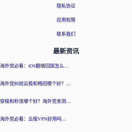
隐私协议
应用权限
联系我们
最新资讯
海外党必看：iOS翻墙回国怎么选？一篇搞定无缝访问国内资源
海外党纠结云极和畅回哪个好？一篇讲透回国加速器怎么选（附避坑指南）
穿梭和秒连哪个好？海外党亲测3款回国加速器，教你在国外正常浏览国内网站
海外党必看：云极VPN好用吗？和GoLinkVPN对比哪个回国效果更好？附真实体验指南