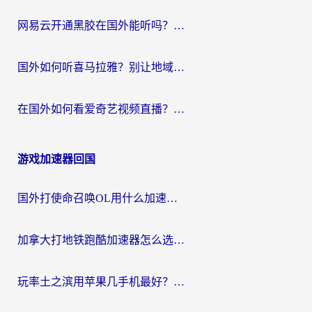
网易云开通黑胶在国外能听吗？海外党亲测有效的回国听音乐方案
国外如何听喜马拉雅？别让地域限制，断了你的中文声音陪伴
在国外如何看爱奇艺视频直播？海外党亲测有效的回国加速器指南
游戏加速器回国
国外打使命召唤OL用什么加速器最好？海外玩家国服畅玩全攻略（附小众游戏加速技巧）
加拿大打地铁跑酷加速器怎么选？2026海外玩家实测指南（附王国纪元保卫萝卜3加速技巧）
玩率土之滨用苹果几手机最好？海外党必看的国服游戏加速+设备选择指南