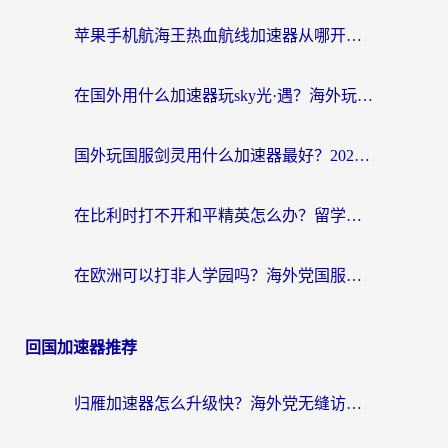
苹果手机航海王热血航线加速器从哪开启？海外玩家国服畅玩全攻略
在国外用什么加速器玩sky光·遇？海外玩家国服畅玩终极指南（附魔兽世界狂暴传奇解决方案）
国外玩国服剑灵用什么加速器最好？2026海外玩家亲测指南（附魔兽世界怀旧服精灵之境加速技巧）
在比利时打不开和平精英怎么办？留学生亲测有效的国服游戏加速方案
在欧洲可以打非人学园吗？海外党国服游戏不卡顿的终极指南
回国加速器推荐
归雁加速器怎么升级快？海外党无缝访问国内资源的全攻略（附免费VPN推荐Dcard热门款）