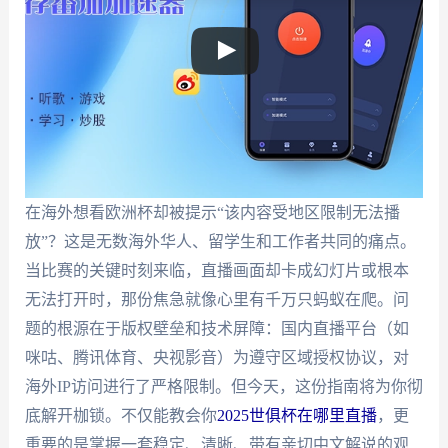
在海外想看欧洲杯却被提示“该内容受地区限制无法播
放”？这是无数海外华人、留学生和工作者共同的痛点。
当比赛的关键时刻来临，直播画面却卡成幻灯片或根本
无法打开时，那份焦急就像心里有千万只蚂蚁在爬。问
题的根源在于版权壁垒和技术屏障：国内直播平台（如
咪咕、腾讯体育、央视影音）为遵守区域授权协议，对
海外IP访问进行了严格限制。但今天，这份指南将为你彻
底解开枷锁。不仅能教会你
2025世俱杯在哪里直播
，更
重要的是掌握一套稳定、清晰、带有亲切中文解说的观