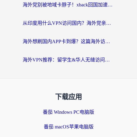
海外党别被地域卡脖子！xback回国加速器选择全攻略，轻松刷剧玩国服
从印度用什么VPN访问国内？海外党亲测的无缝回国上网指南
海外想刷国内APP卡到爆？这篇海外访问国内服务器加速指南帮你解决所有问题
海外VPN推荐：留学生&华人无缝访问国内资源的避坑指南
下载应用
番茄 Windows PC电脑版
番茄 macOS苹果电脑版