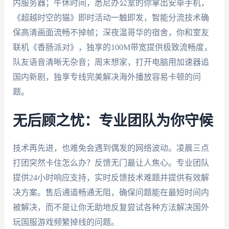
内服务器；午休时间，悉尼办公室的你拿出安卓手机，
《超越时空的猫》即时活动一触即发，智能分流技术确
保高清画面流畅不掉帧；深夜温哥华的宿舍，你和室友
联机《香肠派对》，独享的100M带宽提供极致流畅度，
队友语音清晰无杂音；周末想家，打开电脑用加速器追
国内新剧，独享专线完美解决海外播放容易卡顿的问
题。
无后顾之忧：专业团队为你守候
技术再先进，也难免会遇到偶发的网络波动。凌晨三点
打团突然卡住怎么办？反馈无门最让人焦心。专业团队
提供24小时响应支持，实时反馈技术难题并提供有效解
决方案。售后通道畅通无阻，确保问题能在最短时间内
被解决，而不是让你无助地反复尝试各种方法解决国外
玩国服游戏频繁掉线的问题。