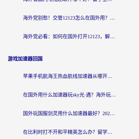
海外党别愁！交管12123怎么在国外用？一篇搞定回国资源访问难题
海外党必看：如何在国外打开12123，解决小程序登录难题
游戏加速器回国
苹果手机航海王热血航线加速器从哪开启？海外玩家国服畅玩全攻略
在国外用什么加速器玩sky光·遇？海外玩家国服畅玩终极指南（附魔兽世界狂暴传奇解决方案）
国外玩国服剑灵用什么加速器最好？2026海外玩家亲测指南（附魔兽世界怀旧服精灵之境加速技巧）
在比利时打不开和平精英怎么办？留学生亲测有效的国服游戏加速方案