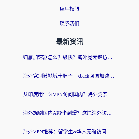
应用权限
联系我们
最新资讯
归雁加速器怎么升级快？海外党无缝访问国内资源的全攻略（附免费VPN推荐Dcard热门款）
海外党别被地域卡脖子！xback回国加速器选择全攻略，轻松刷剧玩国服
从印度用什么VPN访问国内？海外党亲测的无缝回国上网指南
海外想刷国内APP卡到爆？这篇海外访问国内服务器加速指南帮你解决所有问题
海外VPN推荐：留学生&华人无缝访问国内资源的避坑指南