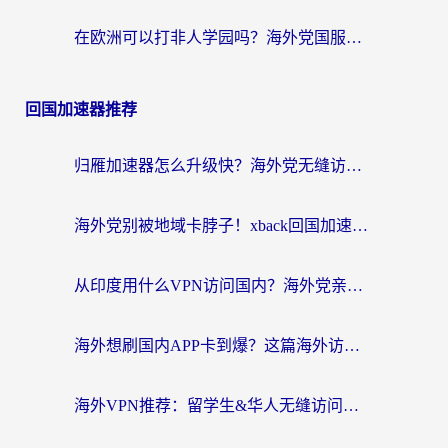
在欧洲可以打非人学园吗？海外党国服游戏不卡顿的终极指南
回国加速器推荐
归雁加速器怎么升级快？海外党无缝访问国内资源的全攻略（附免费VPN推荐Dcard热门款）
海外党别被地域卡脖子！xback回国加速器选择全攻略，轻松刷剧玩国服
从印度用什么VPN访问国内？海外党亲测的无缝回国上网指南
海外想刷国内APP卡到爆？这篇海外访问国内服务器加速指南帮你解决所有问题
海外VPN推荐：留学生&华人无缝访问国内资源的避坑指南