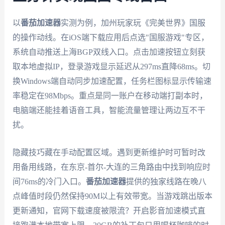
以
番茄加速器
实测为例，加州玩家玩《完美世界》国服
的操作动线。在iOS端下载应用后点选"国服游戏"专区，
系统自动推送上海BGP双线入口。点击加速按钮立刻获
取本地虚拟IP，登录游戏显示延迟从297ms直降68ms。切
换Windows端自动同步加速配置，任务栏图标显示传输速
率稳定在98Mbps。重点是同一账户在移动端打副本时，
电脑端还能挂着语音工具，智能流量管理让两边互不干
扰。
隐藏技巧藏在手动配置区域。遇到更新维护时可暂时改
用备用线路，在东京-首尔-大连的三角路由中找到响应时
间76ms的冷门入口。
番茄加速器
提供的独家线路在晚八
点峰值时段仍然保持90M以上有效带宽。当游戏跳出版本
更新通知，官网下载速度被限流？开启影音加速模式直