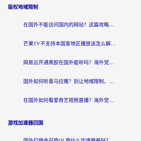
版权地域限制
在国外不能访问国内的网站？这篇攻略帮你无缝连接家乡资源
芒果TV不支持本国家地区播放该怎么解决？海外党追剧看片的终极指南
网易云开通黑胶在国外能听吗？海外党亲测有效的回国听音乐方案
国外如何听喜马拉雅？别让地域限制，断了你的中文声音陪伴
在国外如何看爱奇艺视频直播？海外党亲测有效的回国加速器指南
游戏加速器回国
国外打使命召唤OL用什么加速器最好？海外玩家国服畅玩全攻略（附小众游戏加速技巧）