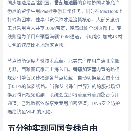
同步加速是基础配置。
番茄加速器
的多端协同功能允许
悉尼的留学生用iPad挂手游日常任务，同时在MacBook上
打端游团本。独享带宽保障才是流畅核心。大部分廉价
工具采用百人共享100M带宽，晚高峰刷个网页都卡。专
线则是为单用户预留满额100M通道，《幻塔》加载4K材
质包的速度比本地玩家更快。
节点智能调度考验技术底蕴。北美东海岸用户连北京服
务器，西雅图玩家走上海入口。
番茄加速器
内置的路径
规划引擎每10秒检测各节点负载，自动切换至丢包率低
于0.1%的优质线路。当你从《诛仙世界》的跨服战场切
换到腾讯视频追剧，系统会立即将流量分流到影音专用
通道。游戏数据依然享受专用加密隧道，DNS安全防护
隔绝钓鱼Wi-Fi的风险。
五分钟实现回国专线自由