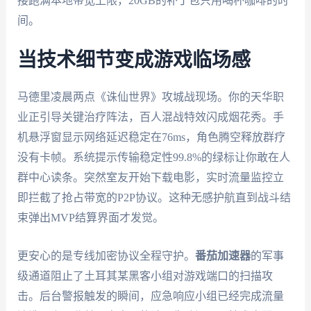
接跑满本地带宽上限，20GB的补丁包只用喝杯咖啡的时
间。
当技术细节变成游戏临场感
马德里凌晨两点《诛仙世界》攻城战现场。你的天华职
业正引导关键治疗阵法，百人混战特效闪成烟花秀。手
机悬浮窗显示网络延迟稳定在76ms，角色腾空释放群疗
没有卡帧。系统提示传输稳定性99.8%的绿标让你敢在人
群中心读条。突然室友开始下载电影，实时流量监控立
即拦截了抢占带宽的P2P协议。这种无感护航直到战斗结
束弹出MVP结算界面才发觉。
更安心的是专线加密协议全程守护。
番茄加速器
的军事
级通道阻止了土耳其某黑客小组对游戏端口的扫描攻
击。后台警报触发的瞬间，应急响应小组已经完成流量