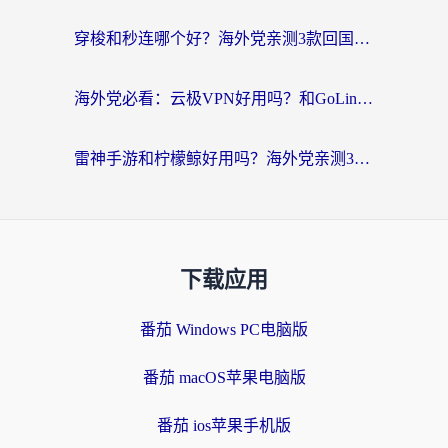
穿梭和秒连哪个好？海外党亲测3款回国加速器，教你在国外正常浏览国内网站
海外党必看：云极VPN好用吗？和GoLinkVPN对比哪个回国效果更好？附真实体验指南
雷神手游和柠檬鲸好用吗？海外党亲测3款回国加速器，教你避开破解VPN坑
下载应用
番茄 Windows PC电脑版
番茄 macOS苹果电脑版
番茄 ios苹果手机版