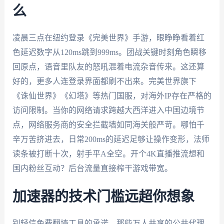
么
凌晨三点在纽约登录《完美世界》手游，眼睁睁看着红
色延迟数字从120ms跳到999ms。团战关键时刻角色瞬移
回原点，语音里队友的怒吼混着电流杂音传来。这还算
好的，更多人连登录界面都刷不出来。完美世界旗下
《诛仙世界》《幻塔》等热门国服，对海外IP存在严格的
访问限制。当你的网络请求跨越大西洋进入中国边境节
点，网络服务商的安全拦截墙如同海关般严苛。哪怕千
辛万苦挤进去，日常200ms的延迟足够让操作变形，法师
读条被打断十次，射手平A全空。开个4K直播推流想和
国内粉丝互动？后台流量直接榨干游戏带宽。
加速器的技术门槛远超你想象
别轻信免费翻墙工具的承诺。那些万人共享的公共代理