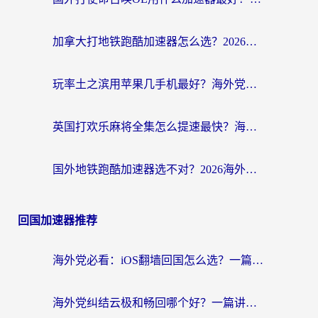
加拿大打地铁跑酷加速器怎么选？2026海外玩家实测指南（附王国纪元保卫萝卜3加速技巧）
玩率土之滨用苹果几手机最好？海外党必看的国服游戏加速+设备选择指南
英国打欢乐麻将全集怎么提速最快？海外党亲测有效的国服游戏加速指南
国外地铁跑酷加速器选不对？2026海外玩家必看的国服游戏加速全攻略
回国加速器推荐
海外党必看：iOS翻墙回国怎么选？一篇搞定无缝访问国内资源
海外党纠结云极和畅回哪个好？一篇讲透回国加速器怎么选（附避坑指南）