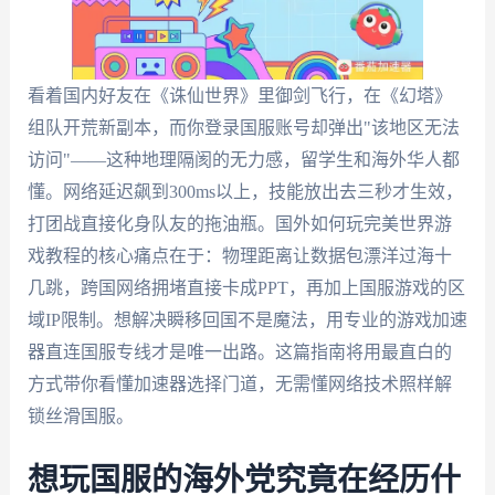
看着国内好友在《诛仙世界》里御剑飞行，在《幻塔》
组队开荒新副本，而你登录国服账号却弹出"该地区无法
访问"——这种地理隔阂的无力感，留学生和海外华人都
懂。网络延迟飙到300ms以上，技能放出去三秒才生效，
打团战直接化身队友的拖油瓶。国外如何玩完美世界游
戏教程的核心痛点在于：物理距离让数据包漂洋过海十
几跳，跨国网络拥堵直接卡成PPT，再加上国服游戏的区
域IP限制。想解决瞬移回国不是魔法，用专业的游戏加速
器直连国服专线才是唯一出路。这篇指南将用最直白的
方式带你看懂加速器选择门道，无需懂网络技术照样解
锁丝滑国服。
想玩国服的海外党究竟在经历什