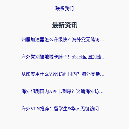
联系我们
最新资讯
归雁加速器怎么升级快？海外党无缝访问国内资源的全攻略（附免费VPN推荐Dcard热门款）
海外党别被地域卡脖子！xback回国加速器选择全攻略，轻松刷剧玩国服
从印度用什么VPN访问国内？海外党亲测的无缝回国上网指南
海外想刷国内APP卡到爆？这篇海外访问国内服务器加速指南帮你解决所有问题
海外VPN推荐：留学生&华人无缝访问国内资源的避坑指南