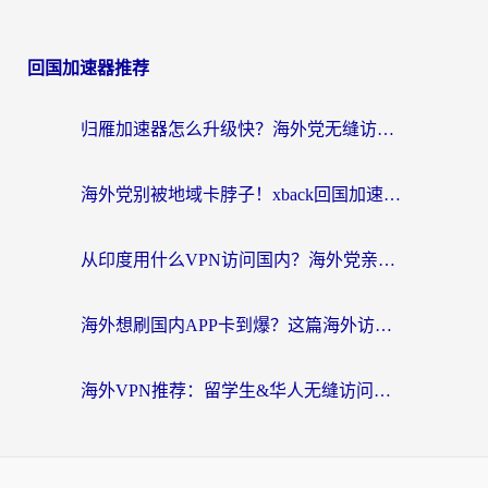
回国加速器推荐
归雁加速器怎么升级快？海外党无缝访问国内资源的全攻略（附免费VPN推荐Dcard热门款）
海外党别被地域卡脖子！xback回国加速器选择全攻略，轻松刷剧玩国服
从印度用什么VPN访问国内？海外党亲测的无缝回国上网指南
海外想刷国内APP卡到爆？这篇海外访问国内服务器加速指南帮你解决所有问题
海外VPN推荐：留学生&华人无缝访问国内资源的避坑指南