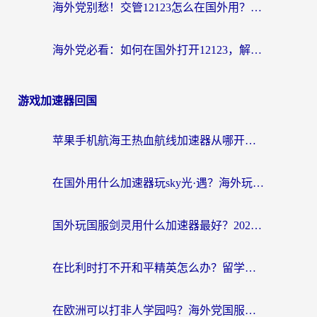
海外党别愁！交管12123怎么在国外用？一篇搞定回国资源访问难题
海外党必看：如何在国外打开12123，解决小程序登录难题
游戏加速器回国
苹果手机航海王热血航线加速器从哪开启？海外玩家国服畅玩全攻略
在国外用什么加速器玩sky光·遇？海外玩家国服畅玩终极指南（附魔兽世界狂暴传奇解决方案）
国外玩国服剑灵用什么加速器最好？2026海外玩家亲测指南（附魔兽世界怀旧服精灵之境加速技巧）
在比利时打不开和平精英怎么办？留学生亲测有效的国服游戏加速方案
在欧洲可以打非人学园吗？海外党国服游戏不卡顿的终极指南