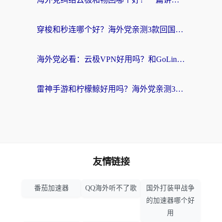
穿梭和秒连哪个好？海外党亲测3款回国加速器，教你在国外正常浏览国内网站
海外党必看：云极VPN好用吗？和GoLinkVPN对比哪个回国效果更好？附真实体验指南
雷神手游和柠檬鲸好用吗？海外党亲测3款回国加速器，教你避开破解VPN坑
友情链接
番茄加速器
QQ海外听不了歌
国外打装甲战争
的加速器哪个好
用