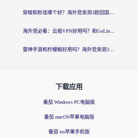
穿梭和秒连哪个好？海外党亲测3款回国加速器，教你在国外正常浏览国内网站
海外党必看：云极VPN好用吗？和GoLinkVPN对比哪个回国效果更好？附真实体验指南
雷神手游和柠檬鲸好用吗？海外党亲测3款回国加速器，教你避开破解VPN坑
下载应用
番茄 Windows PC电脑版
番茄 macOS苹果电脑版
番茄 ios苹果手机版