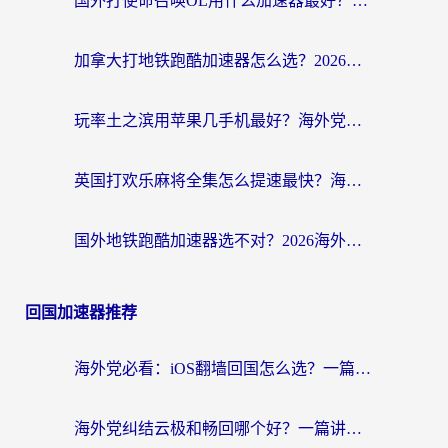
国外打使命召唤OL用什么加速器最好？海外玩家国服畅玩全攻略（附小众游戏加速技巧）
加拿大打地铁跑酷加速器怎么选？2026海外玩家实测指南（附王国纪元保卫萝卜3加速技巧）
玩率土之滨用苹果几手机最好？海外党必看的国服游戏加速+设备选择指南
英国打欢乐麻将全集怎么提速最快？海外党亲测有效的国服游戏加速指南
国外地铁跑酷加速器选不对？2026海外玩家必看的国服游戏加速全攻略
回国加速器推荐
海外党必看：iOS翻墙回国怎么选？一篇搞定无缝访问国内资源
海外党纠结云极和畅回哪个好？一篇讲透回国加速器怎么选（附避坑指南）