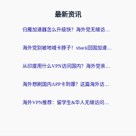
最新资讯
归雁加速器怎么升级快？海外党无缝访问国内资源的全攻略（附免费VPN推荐Dcard热门款）
海外党别被地域卡脖子！xback回国加速器选择全攻略，轻松刷剧玩国服
从印度用什么VPN访问国内？海外党亲测的无缝回国上网指南
海外想刷国内APP卡到爆？这篇海外访问国内服务器加速指南帮你解决所有问题
海外VPN推荐：留学生&华人无缝访问国内资源的避坑指南