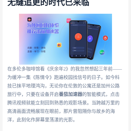
无缝追更的时代已来临
在多伦多咖啡馆看《庆余年2》的我忽然想起三年前——
为缓冲一集《陈情令》跑遍校园找信号的日子。如今科
技已抹平地理鸿沟，无论你在伦敦的公寓还是加州公路
旅行中，只要在设备开启
番茄加速器
的智能模式，点击
腾讯视频就能立刻回到熟悉的观影场景。当跨越万里的
高清画面流畅展现在眼前，那片曾阻隔你与故乡的海
洋，此刻化作屏幕里荡漾的光影。