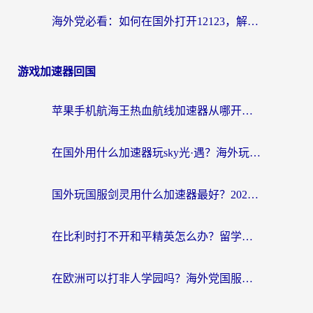
海外党必看：如何在国外打开12123，解决小程序登录难题
游戏加速器回国
苹果手机航海王热血航线加速器从哪开启？海外玩家国服畅玩全攻略
在国外用什么加速器玩sky光·遇？海外玩家国服畅玩终极指南（附魔兽世界狂暴传奇解决方案）
国外玩国服剑灵用什么加速器最好？2026海外玩家亲测指南（附魔兽世界怀旧服精灵之境加速技巧）
在比利时打不开和平精英怎么办？留学生亲测有效的国服游戏加速方案
在欧洲可以打非人学园吗？海外党国服游戏不卡顿的终极指南