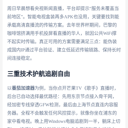
周日早晨想看央视新闻直播，平台却提示“服务未覆盖当
前地区”。智能电视盒装再多APK也没用，关键要找到能
承载高清直播流的传输方案。去年世界杯期间，巴黎的
咖啡馆挤满用手机投屏看直播的华人，就因公共WiFi撑
不起实时传输。真正可用的方案需要满足三点：能伪装
成国内IP通过平台验证、建立低延迟传输链路、保持长时
间连接稳定。
三重技术护航追剧自由
以
番茄加速器
为例，当你点开芒果TV《歌手》直播时，
后台已自动选择最优路径：先用东京节点接入骨干网，
经加密专线穿透GFW检测，最后由上海节点直连内容服
务器。全程不会触发任何风控提示，就像你坐在浦东的
家中看电视。晚上用Windows电脑追剧到一半，躺床上切