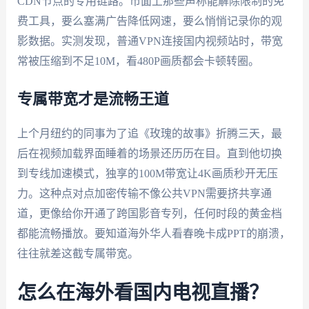
CDN节点的专用链路。市面上那些声称能解除限制的免
费工具，要么塞满广告降低网速，要么悄悄记录你的观
影数据。实测发现，普通VPN连接国内视频站时，带宽
常被压缩到不足10M，看480P画质都会卡顿转圈。
专属带宽才是流畅王道
上个月纽约的同事为了追《玫瑰的故事》折腾三天，最
后在视频加载界面睡着的场景还历历在目。直到他切换
到专线加速模式，独享的100M带宽让4K画质秒开无压
力。这种点对点加密传输不像公共VPN需要挤共享通
道，更像给你开通了跨国影音专列，任何时段的黄金档
都能流畅播放。要知道海外华人看春晚卡成PPT的崩溃，
往往就差这截专属带宽。
怎么在海外看国内电视直播？