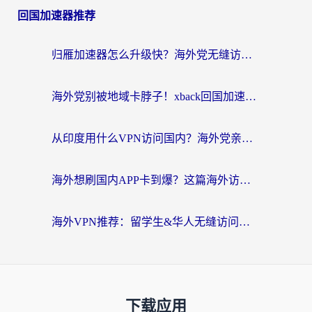
回国加速器推荐
归雁加速器怎么升级快？海外党无缝访问国内资源的全攻略（附免费VPN推荐Dcard热门款）
海外党别被地域卡脖子！xback回国加速器选择全攻略，轻松刷剧玩国服
从印度用什么VPN访问国内？海外党亲测的无缝回国上网指南
海外想刷国内APP卡到爆？这篇海外访问国内服务器加速指南帮你解决所有问题
海外VPN推荐：留学生&华人无缝访问国内资源的避坑指南
下载应用