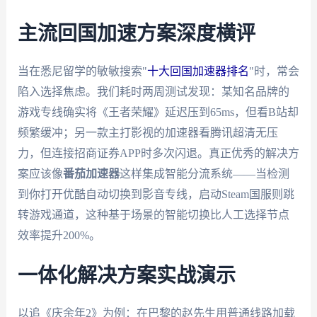
主流回国加速方案深度横评
当在悉尼留学的敏敏搜索"
十大回国加速器排名
"时，常会
陷入选择焦虑。我们耗时两周测试发现：某知名品牌的
游戏专线确实将《王者荣耀》延迟压到65ms，但看B站却
频繁缓冲；另一款主打影视的加速器看腾讯超清无压
力，但连接招商证券APP时多次闪退。真正优秀的解决方
案应该像
番茄加速器
这样集成智能分流系统——当检测
到你打开优酷自动切换到影音专线，启动Steam国服则跳
转游戏通道，这种基于场景的智能切换比人工选择节点
效率提升200%。
一体化解决方案实战演示
以追《庆余年2》为例：在巴黎的赵先生用普通线路加载