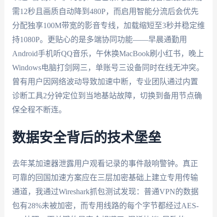
需12秒且画质自动降到480P，而启用智能分流后会优先
分配独享100M带宽的影音专线，加载缩短至3秒并稳定维
持1080P。更贴心的是多端协同功能——早晨通勤用
Android手机听QQ音乐，午休换MacBook刷小红书，晚上
Windows电脑打剑网三，单账号三设备同时在线无冲突。
曾有用户因网络波动导致加速中断，专业团队通过内置
诊断工具2分钟定位到当地基站故障，切换到备用节点确
保全程不断连。
数据安全背后的技术堡垒
去年某加速器泄露用户观看记录的事件敲响警钟。真正
可靠的回国加速方案应在三层加密基础上建立专用传输
通道，我通过Wireshark抓包测试发现：普通VPN的数据
包有28%未被加密，而专用线路的每个字节都经过AES-