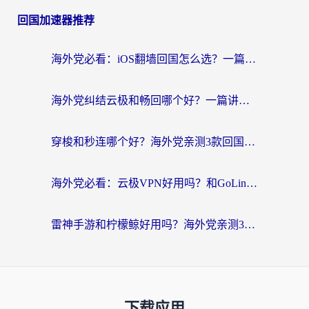
回国加速器推荐
海外党必看：iOS翻墙回国怎么选？一篇搞定无缝访问国内资源
海外党纠结云极和畅回哪个好？一篇讲透回国加速器怎么选（附避坑指南）
穿梭和秒连哪个好？海外党亲测3款回国加速器，教你在国外正常浏览国内网站
海外党必看：云极VPN好用吗？和GoLinkVPN对比哪个回国效果更好？附真实体验指南
雷神手游和柠檬鲸好用吗？海外党亲测3款回国加速器，教你避开破解VPN坑
下载应用