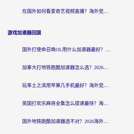
在国外如何看爱奇艺视频直播？海外党亲测有效的回国加速器指南
游戏加速器回国
国外打使命召唤OL用什么加速器最好？海外玩家国服畅玩全攻略（附小众游戏加速技巧）
加拿大打地铁跑酷加速器怎么选？2026海外玩家实测指南（附王国纪元保卫萝卜3加速技巧）
玩率土之滨用苹果几手机最好？海外党必看的国服游戏加速+设备选择指南
英国打欢乐麻将全集怎么提速最快？海外党亲测有效的国服游戏加速指南
国外地铁跑酷加速器选不对？2026海外玩家必看的国服游戏加速全攻略