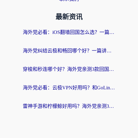
最新资讯
海外党必看：iOS翻墙回国怎么选？一篇搞定无缝访问国内资源
海外党纠结云极和畅回哪个好？一篇讲透回国加速器怎么选（附避坑指南）
穿梭和秒连哪个好？海外党亲测3款回国加速器，教你在国外正常浏览国内网站
海外党必看：云极VPN好用吗？和GoLinkVPN对比哪个回国效果更好？附真实体验指南
雷神手游和柠檬鲸好用吗？海外党亲测3款回国加速器，教你避开破解VPN坑