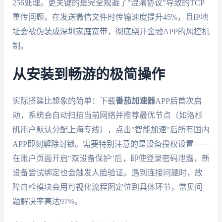
256处理。更关键的是完全规避了"混淆协议"导致的TCP
重传问题，在发送微信文件时传输速度提升45%，且IP地
址会被伪装成深圳家庭宽带，彻底绕开金融APP的风控机
制。
从安装到畅游的极简操作
实际搭建比想象的简单：下载
番茄加速器
APP后首次启
动，系统会自动扫描当前网络并推荐最优节点（如洛杉
矶用户默认分配上海专线），点击"智能加速"后所有国内
APP即刻解除封锁。需要特别注意的是设备授权设置——
在账户页面开启"双设备保护"后，即使登录密码泄露，新
设备尝试绑定也会触发人脸验证。遇到连接问题时，故
障自检模块会用可视化流程图定位到具体环节，常见问
题解决率高达91%。