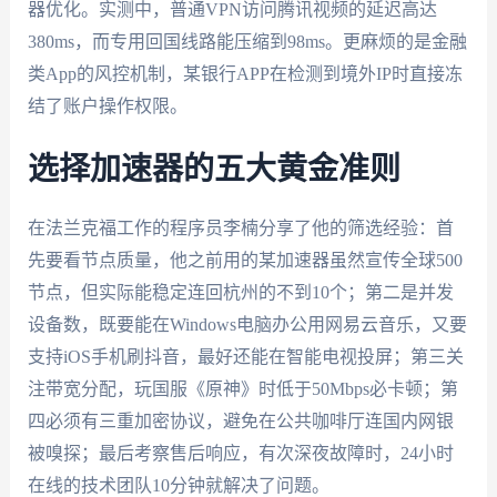
器优化。实测中，普通VPN访问腾讯视频的延迟高达
380ms，而专用回国线路能压缩到98ms。更麻烦的是金融
类App的风控机制，某银行APP在检测到境外IP时直接冻
结了账户操作权限。
选择加速器的五大黄金准则
在法兰克福工作的程序员李楠分享了他的筛选经验：首
先要看节点质量，他之前用的某加速器虽然宣传全球500
节点，但实际能稳定连回杭州的不到10个；第二是并发
设备数，既要能在Windows电脑办公用网易云音乐，又要
支持iOS手机刷抖音，最好还能在智能电视投屏；第三关
注带宽分配，玩国服《原神》时低于50Mbps必卡顿；第
四必须有三重加密协议，避免在公共咖啡厅连国内网银
被嗅探；最后考察售后响应，有次深夜故障时，24小时
在线的技术团队10分钟就解决了问题。