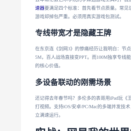
速器
要满足四个标准：首先看节点质量。常见误
游戏却掉包严重。必须用真实游戏包测试。
专线带宽才是隐藏王牌
在东京连《剑网3》的惨痛经历让我明白：节
5M，百人战场直接变PPT。而100M独享专线
的核心价值。
多设备联动的刚需场景
还记得去年春节吗？多伦多的表哥用iPad玩《
打视频。支持iOS/安卓/PC/Mac的多端并
立满速运行。