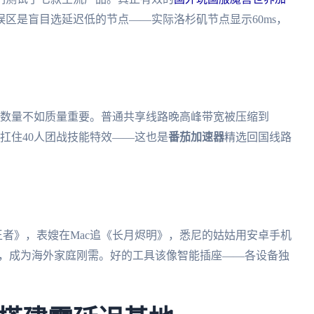
区是盲目选延迟低的节点——实际洛杉矶节点显示60ms，
点数量不如质量重要。普通共享线路晚高峰带宽被压缩到
能扛住40人团战技能特效——这也是
番茄加速器
精选回国线路
王者》，表嫂在Mac追《长月烬明》，悉尼的姑姑用安卓手机
发技术，成为海外家庭刚需。好的工具该像智能插座——各设备独