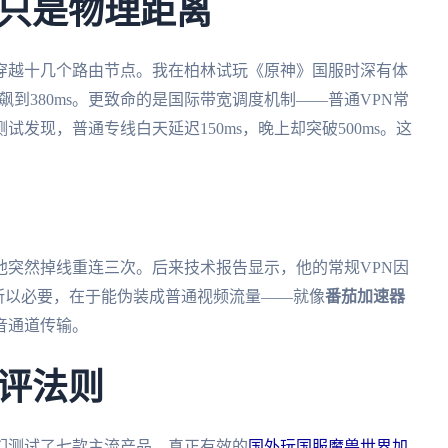
只是物理距离
穿越十几个路由节点。我在柏林试玩《原神》国服时深有体
飙到380ms。更致命的是国际带宽调度机制——普通VPN常
发现，普通专线白天延迟150ms，晚上却突破500ms。这
他突然掉线重连三次。后来技术报告显示，他的常规VPN因
所以必要，在于能伪装成普通视频流量——就像
番茄加速器
音通道传输。
评法则
们测试了七款主流产品。真正有效的
国外玩国服魔兽世界加