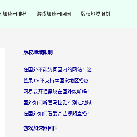
国加速器推荐
游戏加速器回国
版权地域限制
版权地域限制
在国外不能访问国内的网站？这篇攻略帮你无缝连接家乡资源
芒果TV不支持本国家地区播放该怎么解决？海外党追剧看片的终极指南
网易云开通黑胶在国外能听吗？海外党亲测有效的回国听音乐方案
国外如何听喜马拉雅？别让地域限制，断了你的中文声音陪伴
在国外如何看爱奇艺视频直播？海外党亲测有效的回国加速器指南
游戏加速器回国