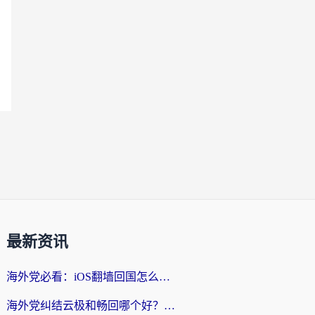
最新资讯
海外党必看：iOS翻墙回国怎么选？一篇搞定无缝访问国内资源
海外党纠结云极和畅回哪个好？一篇讲透回国加速器怎么选（附避坑指南）