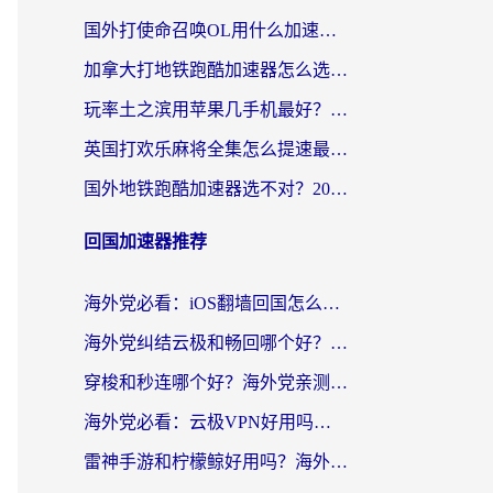
国外打使命召唤OL用什么加速器最好？海外玩家国服畅玩全攻略（附小众游戏加速技巧）
加拿大打地铁跑酷加速器怎么选？2026海外玩家实测指南（附王国纪元保卫萝卜3加速技巧）
玩率土之滨用苹果几手机最好？海外党必看的国服游戏加速+设备选择指南
英国打欢乐麻将全集怎么提速最快？海外党亲测有效的国服游戏加速指南
国外地铁跑酷加速器选不对？2026海外玩家必看的国服游戏加速全攻略
回国加速器推荐
海外党必看：iOS翻墙回国怎么选？一篇搞定无缝访问国内资源
海外党纠结云极和畅回哪个好？一篇讲透回国加速器怎么选（附避坑指南）
穿梭和秒连哪个好？海外党亲测3款回国加速器，教你在国外正常浏览国内网站
海外党必看：云极VPN好用吗？和GoLinkVPN对比哪个回国效果更好？附真实体验指南
雷神手游和柠檬鲸好用吗？海外党亲测3款回国加速器，教你避开破解VPN坑