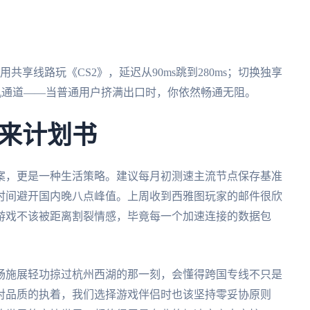
享线路玩《CS2》，延迟从90ms跳到280ms；切换独享
P登机通道——当普通用户挤满出口时，你依然畅通无阻。
来计划书
案，更是一种生活策略。建议每月初测速主流节点保存基准
时间避开国内晚八点峰值。上周收到西雅图玩家的邮件很欣
游戏不该被距离割裂情感，毕竟每一个加速连接的数据包
畅施展轻功掠过杭州西湖的那一刻，会懂得跨国专线不只是
对品质的执着，我们选择游戏伴侣时也该坚持零妥协原则