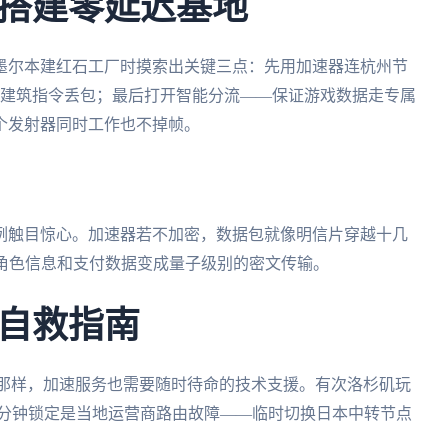
搭建零延迟基地
墨尔本建红石工厂时摸索出关键三点：先用加速器连杭州节
降低建筑指令丢包；最后打开智能分流——保证游戏数据走专属
个发射器同时工作也不掉帧。
例触目惊心。加速器若不加密，数据包就像明信片穿越十几
，让角色信息和支付数据变成量子级别的密文传输。
自救指南
G那样，加速服务也需要随时待命的技术支援。有次洛杉矶玩
组2分钟锁定是当地运营商路由故障——临时切换日本中转节点