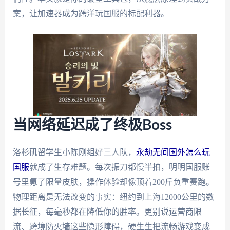
案，让加速器成为跨洋玩国服的标配利器。
当网络延迟成了终极Boss
洛杉矶留学生小陈刚组好三人队，
永劫无间国外怎么玩
国服
就成了生存难题。每次振刀都慢半拍，明明国服账
号里氪了限量皮肤，操作体验却像顶着200斤负重赛跑。
物理距离是无法改变的事实：纽约到上海12000公里的数
据长征，每毫秒都在降低你的胜率。更别说运营商限
流、跨境防火墙这些隐形障碍，硬生生把流畅游戏变成