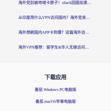
海外党别被地域卡脖子！xback回国加速器选择全攻略，轻松刷剧玩国服
从印度用什么VPN访问国内？海外党亲测的无缝回国上网指南
海外想刷国内APP卡到爆？这篇海外访问国内服务器加速指南帮你解决所有问题
海外VPN推荐：留学生&华人无缝访问国内资源的避坑指南
下载应用
番茄 Windows PC电脑版
番茄 macOS苹果电脑版