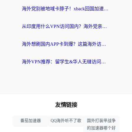
海外党别被地域卡脖子！xback回国加速器选择全攻略，轻松刷剧玩国服
从印度用什么VPN访问国内？海外党亲测的无缝回国上网指南
海外想刷国内APP卡到爆？这篇海外访问国内服务器加速指南帮你解决所有问题
海外VPN推荐：留学生&华人无缝访问国内资源的避坑指南
友情链接
番茄加速器
QQ海外听不了歌
国外打装甲战争
的加速器哪个好