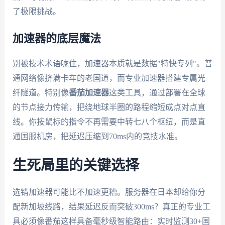
了极限挑战。
加速器的底层魔法
别被技术术语唬住，加速器本质就是数据"特快专列"。普
通网络像挤满卡车的老国道，而专业加速器搭建专属光
纤隧道。特别像
番茄加速器
这类工具，通过部署在全球
的节点接力传输，把绕地球半圈的路程缩短成点对点直
线。你按鼠标的指令不再需要中转七八个枢纽，而是直
通国服机房，把延迟压缩到70ms内的竞技水准。
生死局里的关键选择
选错加速器可能比不加速更糟。服务器在日本却给你分
配新加坡线路，结果延迟反而突破300ms？真正的专业工
具必须像番茄这样具备毫秒级智能路由：实时监测30+国