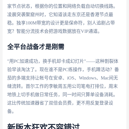
家节点状态，根据你的位置和网络负载自动切换线路。
凌晨突袭聚窟州时，它知道该走东京还是香港节点最
稳。独享100M带宽的设计更是保命符，别人追剧占带
宽？智能分流技术会把游戏数据放在VIP通道。
全平台战备才是刚需
"用PC加速成功，换手机却卡成幻灯片"——这种割裂体
验早该淘汰了。现在谁不是PC练操作，手机蹲活动？番
茄的多端支持让帐号在安卓、iOS、Windows、Mac间无
缝流转。首尔工作的李敏周五用公司笔电打排位，周末
地铁上切手机做日常任务，同一时间只算单设备消耗。
这比传统加速器省了双倍会员费，更不用反复登录设
备。
新版本狂欢不容错过