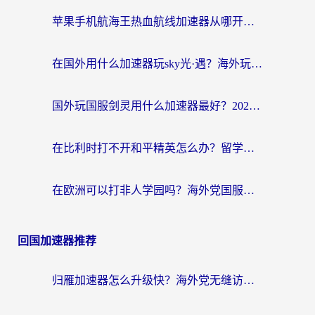
苹果手机航海王热血航线加速器从哪开启？海外玩家国服畅玩全攻略
在国外用什么加速器玩sky光·遇？海外玩家国服畅玩终极指南（附魔兽世界狂暴传奇解决方案）
国外玩国服剑灵用什么加速器最好？2026海外玩家亲测指南（附魔兽世界怀旧服精灵之境加速技巧）
在比利时打不开和平精英怎么办？留学生亲测有效的国服游戏加速方案
在欧洲可以打非人学园吗？海外党国服游戏不卡顿的终极指南
回国加速器推荐
归雁加速器怎么升级快？海外党无缝访问国内资源的全攻略（附免费VPN推荐Dcard热门款）