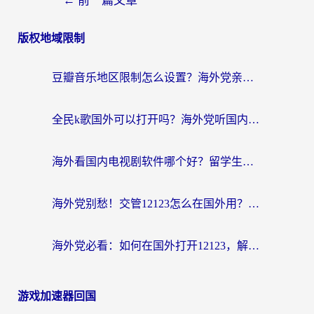
←
前一篇文章
版权地域限制
豆瓣音乐地区限制怎么设置？海外党亲测有效的回国加速方案来了
全民k歌国外可以打开吗？海外党听国内音乐听书的实用指南
海外看国内电视剧软件哪个好？留学生亲测有效的追剧加速方案
海外党别愁！交管12123怎么在国外用？一篇搞定回国资源访问难题
海外党必看：如何在国外打开12123，解决小程序登录难题
游戏加速器回国