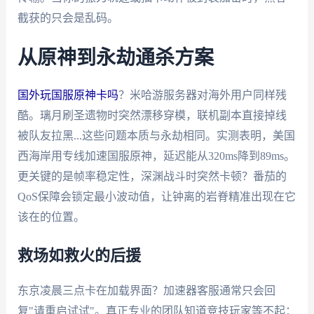
截获的只会是乱码。
从原神到永劫通杀方案
国外玩国服原神卡吗
？米哈游服务器对海外用户同样残
酷。璃月刷圣遗物时突然漂移穿模，联机副本直接掉线
被队友拉黑...这些问题本质与永劫相同。实测表明，美国
西海岸用专线加速国服原神，延迟能从320ms降到89ms。
更关键的是帧率稳定性，深渊战斗时突然卡顿？番茄的
QoS保障会锁定最小波动值，让钟离的岩脊精准出现在它
该在的位置。
救场如救火的后援
东京凌晨三点卡在加载界面？加速器客服通常只会回
复"请重启试试"。真正专业的团队知道竞技玩家等不起：