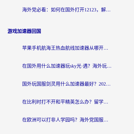
海外党必看：如何在国外打开12123，解决小程序登录难题
游戏加速器回国
苹果手机航海王热血航线加速器从哪开启？海外玩家国服畅玩全攻略
在国外用什么加速器玩sky光·遇？海外玩家国服畅玩终极指南（附魔兽世界狂暴传奇解决方案）
国外玩国服剑灵用什么加速器最好？2026海外玩家亲测指南（附魔兽世界怀旧服精灵之境加速技巧）
在比利时打不开和平精英怎么办？留学生亲测有效的国服游戏加速方案
在欧洲可以打非人学园吗？海外党国服游戏不卡顿的终极指南