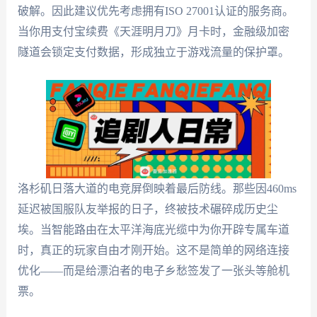
破解。因此建议优先考虑拥有ISO 27001认证的服务商。
当你用支付宝续费《天涯明月刀》月卡时，金融级加密
隧道会锁定支付数据，形成独立于游戏流量的保护罩。
洛杉矶日落大道的电竞屏倒映着最后防线。那些因460ms
延迟被国服队友举报的日子，终被技术碾碎成历史尘
埃。当智能路由在太平洋海底光缆中为你开辟专属车道
时，真正的玩家自由才刚开始。这不是简单的网络连接
优化——而是给漂泊者的电子乡愁签发了一张头等舱机
票。