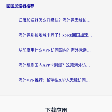
回国加速器推荐
归雁加速器怎么升级快？海外党无缝访问国内资源的全攻略（附免费VPN推荐Dcard热门款）
海外党别被地域卡脖子！xback回国加速器选择全攻略，轻松刷剧玩国服
从印度用什么VPN访问国内？海外党亲测的无缝回国上网指南
海外想刷国内APP卡到爆？这篇海外访问国内服务器加速指南帮你解决所有问题
海外VPN推荐：留学生&华人无缝访问国内资源的避坑指南
下载应用