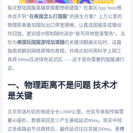
每次登陆国服英雄联盟都想砸键盘？在美区App Store根
本找不到
"在美国怎么打国服"
的原生方案？上万公里的
物理距离叠加国际出口带宽拥堵，让直连国服变成慢动
作回放。更别提IP限制随时送你"账号异地登录警告"。当
你为
美国玩国服游戏加速器
的关键词翻遍论坛时，这篇
指南将解剖网络屏障的真相，并揭示如何用科学上网工
具将300ms压进绿色延迟区——这才是你需要的国服通行
证。
一、物理距离不是问题 技术才
是关键
北京到洛杉矶的电缆全长12000公里。光信号单程传输需
要40毫秒，数据来回至少产生基础延迟80ms。现实中经
过多级路由节点跳转后，最终延迟往往突破200ms。更糟