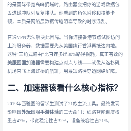
的是国际带宽高峰拥堵时，路由器会把你的游戏数据包
丢进缓冲队列反复排队。你看到的角色瞬移和技能卡
顿，本质是网络层数据传输阻塞导致的时序混乱。
普通VPN无法解决此困局。当你连接香港节点试图访问
上海服务器，数据需要先从美国绕行香港再抵达内地。
这种"三角式路由"比直连多出30%路径损耗。真正有效的
美服回国加速器
需要构建点对点专线——就像从洛杉矶
机场直飞上海虹桥的航班，用最短路径穿透网络屏障。
二、加速器该看什么核心指标？
2019年西雅图的留学生测试了21款主流工具。最终发现
影响
国外玩国服手游体验
的三大命门：线路智能调度权
重占47%，带宽稳定性占32%，设备兼容性占21%。