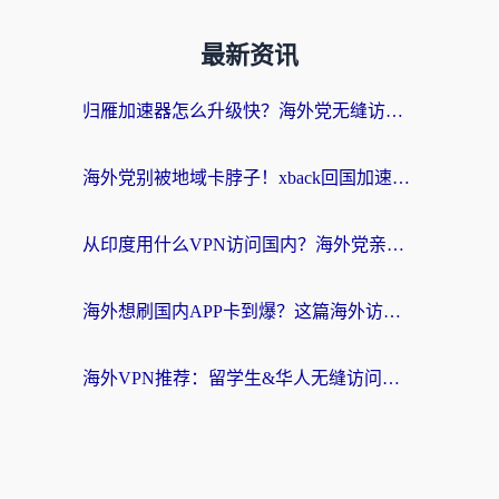
最新资讯
归雁加速器怎么升级快？海外党无缝访问国内资源的全攻略（附免费VPN推荐Dcard热门款）
海外党别被地域卡脖子！xback回国加速器选择全攻略，轻松刷剧玩国服
从印度用什么VPN访问国内？海外党亲测的无缝回国上网指南
海外想刷国内APP卡到爆？这篇海外访问国内服务器加速指南帮你解决所有问题
海外VPN推荐：留学生&华人无缝访问国内资源的避坑指南