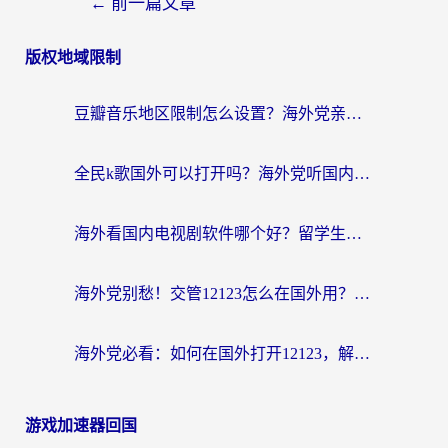
←
前一篇文章
版权地域限制
豆瓣音乐地区限制怎么设置？海外党亲测有效的回国加速方案来了
全民k歌国外可以打开吗？海外党听国内音乐听书的实用指南
海外看国内电视剧软件哪个好？留学生亲测有效的追剧加速方案
海外党别愁！交管12123怎么在国外用？一篇搞定回国资源访问难题
海外党必看：如何在国外打开12123，解决小程序登录难题
游戏加速器回国