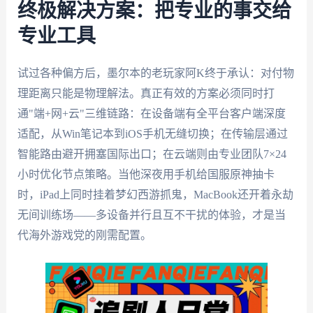
终极解决方案：把专业的事交给
专业工具
试过各种偏方后，墨尔本的老玩家阿K终于承认：对付物
理距离只能是物理解法。真正有效的方案必须同时打
通"端+网+云"三维链路：在设备端有全平台客户端深度
适配，从Win笔记本到iOS手机无缝切换；在传输层通过
智能路由避开拥塞国际出口；在云端则由专业团队7×24
小时优化节点策略。当他深夜用手机给国服原神抽卡
时，iPad上同时挂着梦幻西游抓鬼，MacBook还开着永劫
无间训练场——多设备并行且互不干扰的体验，才是当
代海外游戏党的刚需配置。