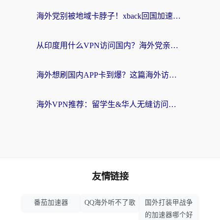
海外党别被地域卡脖子！xback回国加速器选择全攻略，轻松刷剧玩国服
从印度用什么VPN访问国内？海外党亲测的无缝回国上网指南
海外想刷国内APP卡到爆？这篇海外访问国内服务器加速指南帮你解决所有问题
海外VPN推荐：留学生&华人无缝访问国内资源的避坑指南
友情链接
番茄加速器
QQ海外听不了歌
国外打装甲战争
的加速器哪个好