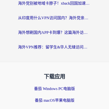
海外党别被地域卡脖子！xback回国加速器选择全攻略，轻松刷剧玩国服
从印度用什么VPN访问国内？海外党亲测的无缝回国上网指南
海外想刷国内APP卡到爆？这篇海外访问国内服务器加速指南帮你解决所有问题
海外VPN推荐：留学生&华人无缝访问国内资源的避坑指南
下载应用
番茄 Windows PC电脑版
番茄 macOS苹果电脑版