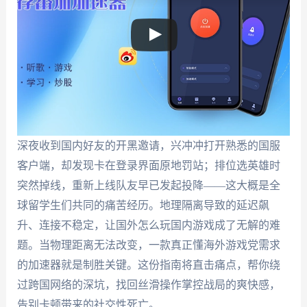
深夜收到国内好友的开黑邀请，兴冲冲打开熟悉的国服
客户端，却发现卡在登录界面原地罚站；排位选英雄时
突然掉线，重新上线队友早已发起投降——这大概是全
球留学生们共同的痛苦经历。地理隔离导致的延迟飙
升、连接不稳定，让国外怎么玩国内游戏成了无解的难
题。当物理距离无法改变，一款真正懂海外游戏党需求
的加速器就是制胜关键。这份指南将直击痛点，帮你绕
过跨国网络的深坑，找回丝滑操作掌控战局的爽快感，
告别卡顿带来的社交性死亡。