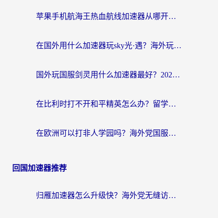
苹果手机航海王热血航线加速器从哪开启？海外玩家国服畅玩全攻略
在国外用什么加速器玩sky光·遇？海外玩家国服畅玩终极指南（附魔兽世界狂暴传奇解决方案）
国外玩国服剑灵用什么加速器最好？2026海外玩家亲测指南（附魔兽世界怀旧服精灵之境加速技巧）
在比利时打不开和平精英怎么办？留学生亲测有效的国服游戏加速方案
在欧洲可以打非人学园吗？海外党国服游戏不卡顿的终极指南
回国加速器推荐
归雁加速器怎么升级快？海外党无缝访问国内资源的全攻略（附免费VPN推荐Dcard热门款）