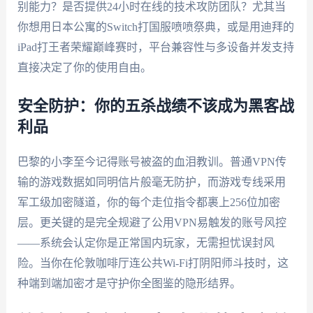
别能力？是否提供24小时在线的技术攻防团队？尤其当
你想用日本公寓的Switch打国服喷喷祭典，或是用迪拜的
iPad打王者荣耀巅峰赛时，平台兼容性与多设备并发支持
直接决定了你的使用自由。
安全防护：你的五杀战绩不该成为黑客战
利品
巴黎的小李至今记得账号被盗的血泪教训。普通VPN传
输的游戏数据如同明信片般毫无防护，而游戏专线采用
军工级加密隧道，你的每个走位指令都裹上256位加密
层。更关键的是完全规避了公用VPN易触发的账号风控
——系统会认定你是正常国内玩家，无需担忧误封风
险。当你在伦敦咖啡厅连公共Wi-Fi打阴阳师斗技时，这
种端到端加密才是守护你全图鉴的隐形结界。