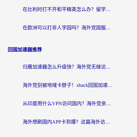
在比利时打不开和平精英怎么办？留学生亲测有效的国服游戏加速方案
在欧洲可以打非人学园吗？海外党国服游戏不卡顿的终极指南
回国加速器推荐
归雁加速器怎么升级快？海外党无缝访问国内资源的全攻略（附免费VPN推荐Dcard热门款）
海外党别被地域卡脖子！xback回国加速器选择全攻略，轻松刷剧玩国服
从印度用什么VPN访问国内？海外党亲测的无缝回国上网指南
海外想刷国内APP卡到爆？这篇海外访问国内服务器加速指南帮你解决所有问题