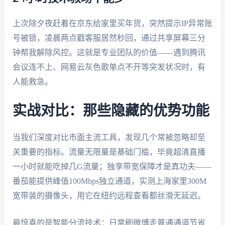
上次除夕夜赶着在京东给家里买年货，突然提示IP异常账
号被锁，凌晨两点戳客服居然秒回，通过共享屏幕三分
钟帮我解除风控。这就是专业团队的价值——遇到腾讯
会议连不上、网易云灰色歌单点不开等突发状况时，有
人能救急。
实战对比：那些隐藏的优势功能
当我们深度对比市面主流工具，发现几个常被忽略却至
关重要的指标。流量无限量是基础门槛，毕竟超清直播
一小时就能吃掉几G流量；独享带宽保障才是真功夫——
番茄能提供峰值100Mbps独立通道，实测上海家里300M
宽带装的摄像头，用它在纽约远程查看都丝滑无延迟。
最惊喜的是智能分流技术：日常刷微博走普通通道节省