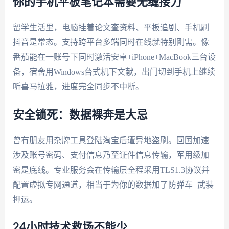
你的手机平板笔记本需要无缝接力
留学生活里，电脑挂着论文查资料、平板追剧、手机刷
抖音是常态。支持跨平台多端同时在线就特别刚需。像
番茄能在一账号下同时激活安卓+iPhone+MacBook三台设
备，宿舍用Windows台式机下文献，出门切到手机上继续
听喜马拉雅，进度完全同步不中断。
安全锁死：数据裸奔是大忌
曾有朋友用杂牌工具登陆淘宝后遭异地盗刷。回国加速
涉及账号密码、支付信息乃至证件信息传输，军用级加
密是底线。专业服务会在传输层全程采用TLS1.3协议并
配置虚拟专网通道，相当于为你的数据加了防弹车+武装
押运。
24小时技术救场不能少