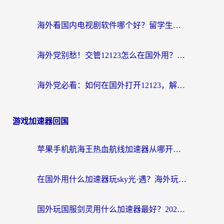
海外看国内电视剧软件哪个好？留学生亲测有效的追剧加速方案
海外党别愁！交管12123怎么在国外用？一篇搞定回国资源访问难题
海外党必看：如何在国外打开12123，解决小程序登录难题
游戏加速器回国
苹果手机航海王热血航线加速器从哪开启？海外玩家国服畅玩全攻略
在国外用什么加速器玩sky光·遇？海外玩家国服畅玩终极指南（附魔兽世界狂暴传奇解决方案）
国外玩国服剑灵用什么加速器最好？2026海外玩家亲测指南（附魔兽世界怀旧服精灵之境加速技巧）