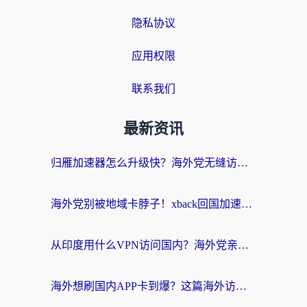
隐私协议
应用权限
联系我们
最新资讯
归雁加速器怎么升级快？海外党无缝访问国内资源的全攻略（附免费VPN推荐Dcard热门款）
海外党别被地域卡脖子！xback回国加速器选择全攻略，轻松刷剧玩国服
从印度用什么VPN访问国内？海外党亲测的无缝回国上网指南
海外想刷国内APP卡到爆？这篇海外访问国内服务器加速指南帮你解决所有问题