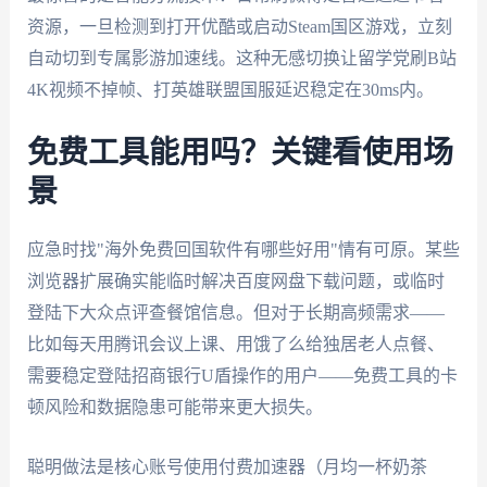
资源，一旦检测到打开优酷或启动Steam国区游戏，立刻
自动切到专属影游加速线。这种无感切换让留学党刷B站
4K视频不掉帧、打英雄联盟国服延迟稳定在30ms内。
免费工具能用吗？关键看使用场
景
应急时找"海外免费回国软件有哪些好用"情有可原。某些
浏览器扩展确实能临时解决百度网盘下载问题，或临时
登陆下大众点评查餐馆信息。但对于长期高频需求——
比如每天用腾讯会议上课、用饿了么给独居老人点餐、
需要稳定登陆招商银行U盾操作的用户——免费工具的卡
顿风险和数据隐患可能带来更大损失。
聪明做法是核心账号使用付费加速器（月均一杯奶茶