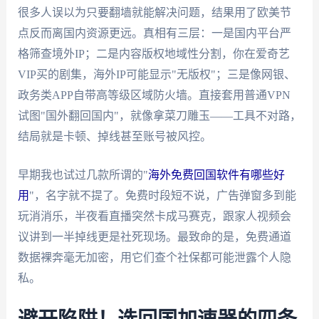
很多人误以为只要翻墙就能解决问题，结果用了欧美节
点反而离国内资源更远。真相有三层：一是国内平台严
格筛查境外IP；二是内容版权地域性分割，你在爱奇艺
VIP买的剧集，海外IP可能显示"无版权"；三是像网银、
政务类APP自带高等级区域防火墙。直接套用普通VPN
试图"国外翻回国内"，就像拿菜刀雕玉——工具不对路，
结局就是卡顿、掉线甚至账号被风控。
早期我也试过几款所谓的"
海外免费回国软件有哪些好
用
"，名字就不提了。免费时段短不说，广告弹窗多到能
玩消消乐，半夜看直播突然卡成马赛克，跟家人视频会
议讲到一半掉线更是社死现场。最致命的是，免费通道
数据裸奔毫无加密，用它们查个社保都可能泄露个人隐
私。