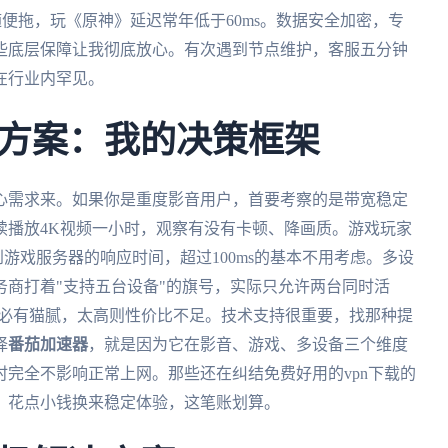
随便拖，玩《原神》延迟常年低于60ms。数据安全加密，专
些底层保障让我彻底放心。有次遇到节点维护，客服五分钟
在行业内罕见。
方案：我的决策框架
心需求来。如果你是重度影音用户，首要考察的是带宽稳定
续播放4K视频一小时，观察有没有卡顿、降画质。游戏玩家
到游戏服务器的响应时间，超过100ms的基本不用考虑。多设
商打着"支持五台设备"的旗号，实际只允许两台同时活
太低必有猫腻，太高则性价比不足。技术支持很重要，找那种提
择
番茄加速器
，就是因为它在影音、游戏、多设备三个维度
完全不影响正常上网。那些还在纠结免费好用的vpn下载的
，花点小钱换来稳定体验，这笔账划算。