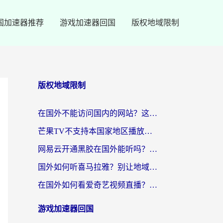
国加速器推荐
游戏加速器回国
版权地域限制
版权地域限制
在国外不能访问国内的网站？这篇攻略帮你无缝连接家乡资源
芒果TV不支持本国家地区播放该怎么解决？海外党追剧看片的终极指南
网易云开通黑胶在国外能听吗？海外党亲测有效的回国听音乐方案
国外如何听喜马拉雅？别让地域限制，断了你的中文声音陪伴
在国外如何看爱奇艺视频直播？海外党亲测有效的回国加速器指南
游戏加速器回国