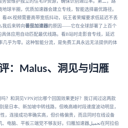
国服务会维护独立的住宅IP资源，确保识别通过率。第二，路
绕地球半圈，优质加速器会建立专线，智能选择最优路径。
，看4K视频需要高带宽低抖动，玩王者荣耀要求低延迟不丢
么我后来转向
番茄加速器
的原因——它在全球部署了上百个
的具体应用自动匹配最优线路。看B站时走影音专线，延迟
包率几乎为零。这种智能分流，是免费工具永远无法提供的体
：Malus、洞见与归雁
N好用吗？和洞见VPN对比哪个回国效果更好？我订阅过这两款
，特别是日本、新加坡中转线路，但晚高峰时段速度波动明显，
稳定性，连接成功率确实高，但价格偏贵，而且同时在线设备
平板三端党不够友好。归雁加速器تحميل在阿拉伯