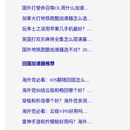
国外打使命召唤OL用什么加速器最好？海外玩家国服畅玩全攻略（附小众游戏加速技巧）
加拿大打地铁跑酷加速器怎么选？2026海外玩家实测指南（附王国纪元保卫萝卜3加速技巧）
玩率土之滨用苹果几手机最好？海外党必看的国服游戏加速+设备选择指南
英国打欢乐麻将全集怎么提速最快？海外党亲测有效的国服游戏加速指南
国外地铁跑酷加速器选不对？2026海外玩家必看的国服游戏加速全攻略
回国加速器推荐
海外党必看：iOS翻墙回国怎么选？一篇搞定无缝访问国内资源
海外党纠结云极和畅回哪个好？一篇讲透回国加速器怎么选（附避坑指南）
穿梭和秒连哪个好？海外党亲测3款回国加速器，教你在国外正常浏览国内网站
海外党必看：云极VPN好用吗？和GoLinkVPN对比哪个回国效果更好？附真实体验指南
雷神手游和柠檬鲸好用吗？海外党亲测3款回国加速器，教你避开破解VPN坑