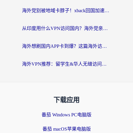
海外党别被地域卡脖子！xback回国加速器选择全攻略，轻松刷剧玩国服
从印度用什么VPN访问国内？海外党亲测的无缝回国上网指南
海外想刷国内APP卡到爆？这篇海外访问国内服务器加速指南帮你解决所有问题
海外VPN推荐：留学生&华人无缝访问国内资源的避坑指南
下载应用
番茄 Windows PC电脑版
番茄 macOS苹果电脑版