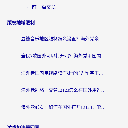
←
前一篇文章
版权地域限制
豆瓣音乐地区限制怎么设置？海外党亲测有效的回国加速方案来了
全民k歌国外可以打开吗？海外党听国内音乐听书的实用指南
海外看国内电视剧软件哪个好？留学生亲测有效的追剧加速方案
海外党别愁！交管12123怎么在国外用？一篇搞定回国资源访问难题
海外党必看：如何在国外打开12123，解决小程序登录难题
游戏加速器回国