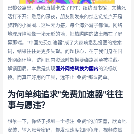
巴黎公寓里，春晚直播卡成了PPT；纽约图书馆，文档死
活打不开；悉尼的深夜，朋友刚发来的综艺链接点开是
旋转的小圈圈... 这种无力感，每个海外游子都懂。网络
地理屏障就像一堵无形的墙，把热腾腾的故土隔在了屏
幕那端。"中国免费加速器"成了大家病急乱投医的搜索
词，结果往往是更多失望。问题核心，在于我们身在国
外网络环境，访问国内资源时数据要绕路甚至被拦截。
解锁困局，本质是实现
国外网络转换为国内
的流畅切
换。而真正好用的工具，远不止"免费"那么简单。
为何单纯追求"免费加速器"往往
事与愿违？
想象一下，你终于找到一个标注"免费"的加速器，欣喜地
安装，输入账号密码，却发现速度如同龟爬，视频依然