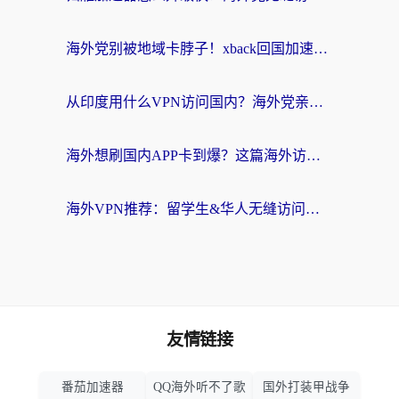
海外党别被地域卡脖子！xback回国加速器选择全攻略，轻松刷剧玩国服
从印度用什么VPN访问国内？海外党亲测的无缝回国上网指南
海外想刷国内APP卡到爆？这篇海外访问国内服务器加速指南帮你解决所有问题
海外VPN推荐：留学生&华人无缝访问国内资源的避坑指南
友情链接
番茄加速器
QQ海外听不了歌
国外打装甲战争