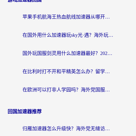
苹果手机航海王热血航线加速器从哪开启？海外玩家国服畅玩全攻略
在国外用什么加速器玩sky光·遇？海外玩家国服畅玩终极指南（附魔兽世界狂暴传奇解决方案）
国外玩国服剑灵用什么加速器最好？2026海外玩家亲测指南（附魔兽世界怀旧服精灵之境加速技巧）
在比利时打不开和平精英怎么办？留学生亲测有效的国服游戏加速方案
在欧洲可以打非人学园吗？海外党国服游戏不卡顿的终极指南
回国加速器推荐
归雁加速器怎么升级快？海外党无缝访问国内资源的全攻略（附免费VPN推荐Dcard热门款）