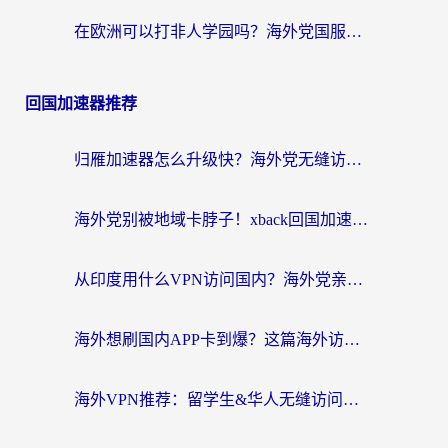
在欧洲可以打非人学园吗？海外党国服游戏不卡顿的终极指南
回国加速器推荐
归雁加速器怎么升级快？海外党无缝访问国内资源的全攻略（附免费VPN推荐Dcard热门款）
海外党别被地域卡脖子！xback回国加速器选择全攻略，轻松刷剧玩国服
从印度用什么VPN访问国内？海外党亲测的无缝回国上网指南
海外想刷国内APP卡到爆？这篇海外访问国内服务器加速指南帮你解决所有问题
海外VPN推荐：留学生&华人无缝访问国内资源的避坑指南