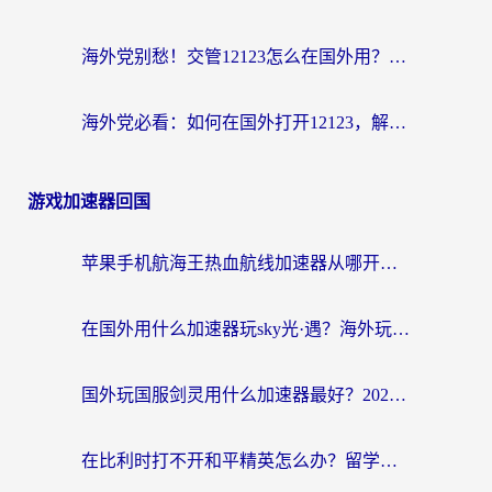
海外党别愁！交管12123怎么在国外用？一篇搞定回国资源访问难题
海外党必看：如何在国外打开12123，解决小程序登录难题
游戏加速器回国
苹果手机航海王热血航线加速器从哪开启？海外玩家国服畅玩全攻略
在国外用什么加速器玩sky光·遇？海外玩家国服畅玩终极指南（附魔兽世界狂暴传奇解决方案）
国外玩国服剑灵用什么加速器最好？2026海外玩家亲测指南（附魔兽世界怀旧服精灵之境加速技巧）
在比利时打不开和平精英怎么办？留学生亲测有效的国服游戏加速方案