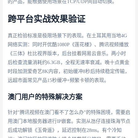
的产品，能根据使用场景在TCP/UDP间自动切换。
跨平台实战效果验证
真正检验标准是极限场景下的表现。在土耳其用当地4G
网络实测：同时开优酷1080P《莲花楼》、腾讯视频播放
《三体》杜比视界版本，后台挂着网易云音乐。两小时
后检查流量消耗约6.3GB，全程无速率衰减。晚十点黄金
时段加测爱奇艺8K内容，初始缓冲8秒后持续稳定传输，
远超市面常见产品15秒缓冲+频繁卡顿的表现。
澳门用户的特殊解决方案
针对"腾讯视频在澳门看不了怎么办"的特殊困境，需要启
用澳门本地服务器进行IP嵌套。实测从氹仔连接珠海节点
后成功解锁《玉骨遥》，延迟控制在28ms。有个冷知