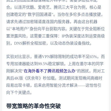
真正的回国加速器像精密外科手术，需要多层技术配
合。以连开优酷、爱奇艺、腾讯三大平台为例，核心是
创建稳定的"数字回国通道"。当你在多伦多点击播放键，
请求先通过加密隧道直连国内服务器，再由这台机器
以"本地用户"身份向平台获取内容。关键在于完全阻断位
置泄露风险，这需要三重保障：IP伪装深度达到运营商级
别，DNS解析全程加密，以及动态伪装设备指纹。
实验对比显示，普通VPN解除限制的成功率不足65%，而
专用加速器能达到99.5%稳定解锁。上周在墨尔本的同学
刚解决完"
在海外看不了腾讯视频怎么办
"的困扰，用对工
具后4K版《庆余年》秒加载。测试期间发现晚间高峰时
段易出现卡顿，后来启用智能分流才解决——这恰恰引
向下个关键点。
带宽策略的革命性突破