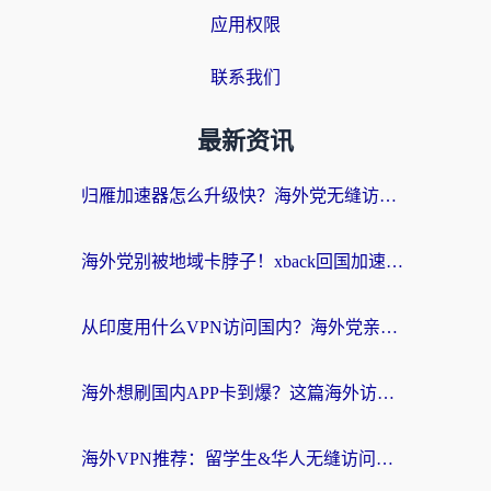
应用权限
联系我们
最新资讯
归雁加速器怎么升级快？海外党无缝访问国内资源的全攻略（附免费VPN推荐Dcard热门款）
海外党别被地域卡脖子！xback回国加速器选择全攻略，轻松刷剧玩国服
从印度用什么VPN访问国内？海外党亲测的无缝回国上网指南
海外想刷国内APP卡到爆？这篇海外访问国内服务器加速指南帮你解决所有问题
海外VPN推荐：留学生&华人无缝访问国内资源的避坑指南