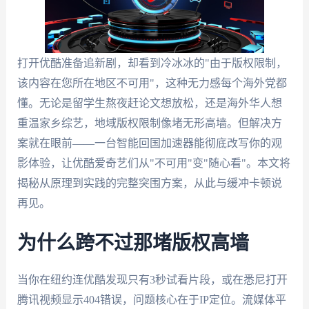
打开优酷准备追新剧，却看到冷冰冰的"由于版权限制，
该内容在您所在地区不可用"，这种无力感每个海外党都
懂。无论是留学生熬夜赶论文想放松，还是海外华人想
重温家乡综艺，地域版权限制像堵无形高墙。但解决方
案就在眼前——一台智能回国加速器能彻底改写你的观
影体验，让优酷爱奇艺们从"不可用"变"随心看"。本文将
揭秘从原理到实践的完整突围方案，从此与缓冲卡顿说
再见。
为什么跨不过那堵版权高墙
当你在纽约连优酷发现只有3秒试看片段，或在悉尼打开
腾讯视频显示404错误，问题核心在于IP定位。流媒体平