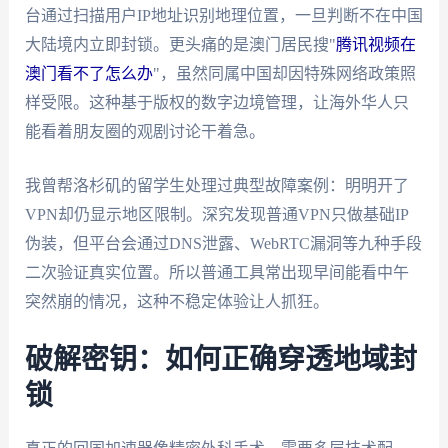
台通过扫描用户IP地址识别地理位置，一旦判断不在中国
大陆境内立即封锁。更头痛的是澳门居民搜"
腾讯视频在
澳门看不了怎么办
"，虽然同属中国却因特殊网络政策照
样受限。这种基于版权的数字边境管理，让海外华人只
能看着朋友圈的观剧讨论干着急。
我曾帮洛杉矶的留学生处理过典型故障案例：明明开了
VPN却仍显示地区限制。深究发现普通VPN只做基础IP
伪装，但平台会通过DNS泄露、WebRTC漏洞等九种手段
二次验证真实位置。所以普通工具常出现早间能看中午
突然崩的情况，这种不稳定体验让人抓狂。
破解密钥：如何正确穿透地域封
锁