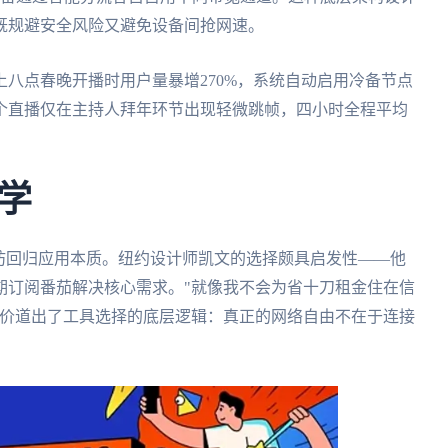
既规避安全风险又避免设备间抢网速。
八点春晚开播时用户量暴增270%，系统自动启用冷备节点
个直播仅在主持人拜年环节出现轻微跳帧，四小时全程平均
学
不妨回归应用本质。纽约设计师凯文的选择颇具启发性——他
期订阅番茄解决核心需求。"就像我不会为省十刀租金住在信
评价道出了工具选择的底层逻辑：真正的网络自由不在于连接