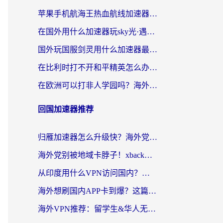
苹果手机航海王热血航线加速器从哪开启？海外玩家国服畅玩全攻略
在国外用什么加速器玩sky光·遇？海外玩家国服畅玩终极指南（附魔兽世界狂暴传奇解决方案）
国外玩国服剑灵用什么加速器最好？2026海外玩家亲测指南（附魔兽世界怀旧服精灵之境加速技巧）
在比利时打不开和平精英怎么办？留学生亲测有效的国服游戏加速方案
在欧洲可以打非人学园吗？海外党国服游戏不卡顿的终极指南
回国加速器推荐
归雁加速器怎么升级快？海外党无缝访问国内资源的全攻略（附免费VPN推荐Dcard热门款）
海外党别被地域卡脖子！xback回国加速器选择全攻略，轻松刷剧玩国服
从印度用什么VPN访问国内？海外党亲测的无缝回国上网指南
海外想刷国内APP卡到爆？这篇海外访问国内服务器加速指南帮你解决所有问题
海外VPN推荐：留学生&华人无缝访问国内资源的避坑指南