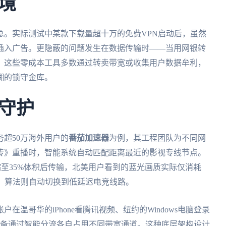
境
急。实际测试中某款下载量超十万的免费VPN启动后，虽然
插入广告。更隐蔽的问题发生在数据传输时——当用网银转
。这些零成本工具多数通过转卖带宽或收集用户数据牟利，
糊的锁守金库。
守护
超50万海外用户的
番茄加速器
为例，其工程团队为不同网
传》重播时，智能系统自动匹配距离最近的影视专线节点。
缩至35%体积后传输，北美用户看到的蓝光画质实际仅消耗
端，算法则自动切换到低延迟电竞线路。
温哥华的iPhone看腾讯视频、纽约的Windows电脑登录
设备通过智能分流各自占用不同带宽通道。这种底层架构设计