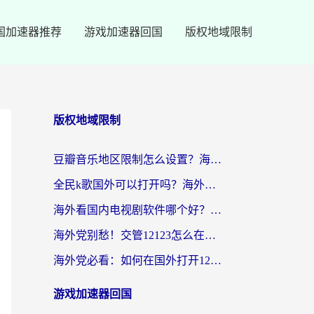
国加速器推荐
游戏加速器回国
版权地域限制
版权地域限制
豆瓣音乐地区限制怎么设置？海外党亲测有效的回国加速方案来了
全民k歌国外可以打开吗？海外党听国内音乐听书的实用指南
海外看国内电视剧软件哪个好？留学生亲测有效的追剧加速方案
海外党别愁！交管12123怎么在国外用？一篇搞定回国资源访问难题
海外党必看：如何在国外打开12123，解决小程序登录难题
游戏加速器回国