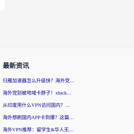
最新资讯
归雁加速器怎么升级快？海外党无缝访问国内资源的全攻略（附免费VPN推荐Dcard热门款）
海外党别被地域卡脖子！xback回国加速器选择全攻略，轻松刷剧玩国服
从印度用什么VPN访问国内？海外党亲测的无缝回国上网指南
海外想刷国内APP卡到爆？这篇海外访问国内服务器加速指南帮你解决所有问题
海外VPN推荐：留学生&华人无缝访问国内资源的避坑指南