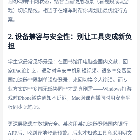
通/移动骨干网状态，结合当前使用场景（看视频或玩游
戏）切换路线。相当于在堵车时帮你规划出最优绕行方
案。
2. 设备兼容与安全性：别让工具变成新负
担
学生党最常见场景是：在图书馆用电脑查国内文献，回
家iPad追综艺，通勤时拿安卓机刷短视频。很多**免费回
国加速器**限制单设备登录，来回切换令人崩溃。而专
业方案的**多端无感协同**才是真刚需——Windows打游
戏时iPhone微信通知不延迟，Mac网课直播同时用安卓平
板同步记笔记。
更深层隐患在数据安全。某次用某加速器登陆国内银行
APP后，收到异地登录预警。后来才知该工具竟采用明文