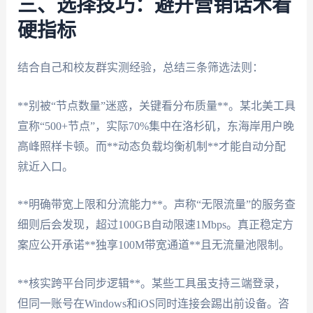
三、选择技巧：避开营销话术看
硬指标
结合自己和校友群实测经验，总结三条筛选法则：
**别被“节点数量”迷惑，关键看分布质量**。某北美工具
宣称“500+节点”，实际70%集中在洛杉矶，东海岸用户晚
高峰照样卡顿。而**动态负载均衡机制**才能自动分配
就近入口。
**明确带宽上限和分流能力**。声称“无限流量”的服务查
细则后会发现，超过100GB自动限速1Mbps。真正稳定方
案应公开承诺**独享100M带宽通道**且无流量池限制。
**核实跨平台同步逻辑**。某些工具虽支持三端登录，
但同一账号在Windows和iOS同时连接会踢出前设备。咨