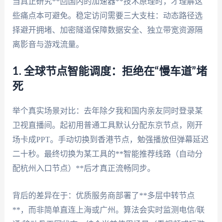
当真正研究**回国内的加速器**技术原理时，才理解这
些痛点本可避免。稳定访问需要三大支柱：动态路径选
择避开拥堵、加密隧道保障数据安全、独立带宽资源隔
离影音与游戏流量。
1. 全球节点智能调度：拒绝在“慢车道”堵
死
举个真实场景对比：去年除夕我和国内亲友同时登录某
卫视直播间。起初用普通工具默认分配东京节点，刚开
场卡成PPT。手动切换到香港节点，勉强播放但弹幕延迟
二十秒。最终切换为某工具的**智能推荐线路（自动分
配杭州入口节点）**后才真正流畅同步。
背后的差异在于：优质服务商部署了**多层中转节点
**，而非简单直连上海或广州。算法会实时监测电信/联