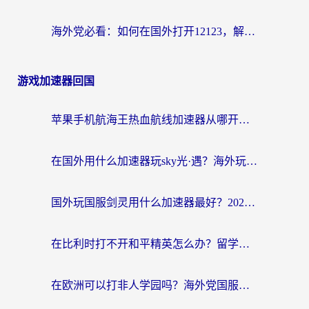
海外党必看：如何在国外打开12123，解决小程序登录难题
游戏加速器回国
苹果手机航海王热血航线加速器从哪开启？海外玩家国服畅玩全攻略
在国外用什么加速器玩sky光·遇？海外玩家国服畅玩终极指南（附魔兽世界狂暴传奇解决方案）
国外玩国服剑灵用什么加速器最好？2026海外玩家亲测指南（附魔兽世界怀旧服精灵之境加速技巧）
在比利时打不开和平精英怎么办？留学生亲测有效的国服游戏加速方案
在欧洲可以打非人学园吗？海外党国服游戏不卡顿的终极指南