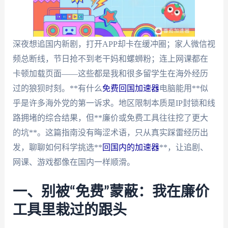
深夜想追国内新剧，打开APP却卡在缓冲圈；家人微信视
频总断线，节日抢不到老干妈和螺蛳粉；连上网课都在
卡顿加载页面——这些都是我和很多留学生在海外经历
过的狼狈时刻。**有什么
免费回国加速器
电脑能用**似
乎是许多海外党的第一诉求。地区限制本质是IP封锁和线
路拥堵的综合结果，但**廉价或免费工具往往挖了更大
的坑**。这篇指南没有晦涩术语，只从真实踩雷经历出
发，聊聊如何科学挑选**
回国内的加速器
**，让追剧、
网课、游戏都像在国内一样顺滑。
一、别被“免费”蒙蔽：我在廉价
工具里栽过的跟头