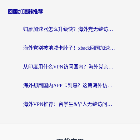
回国加速器推荐
归雁加速器怎么升级快？海外党无缝访问国内资源的全攻略（附免费VPN推荐Dcard热门款）
海外党别被地域卡脖子！xback回国加速器选择全攻略，轻松刷剧玩国服
从印度用什么VPN访问国内？海外党亲测的无缝回国上网指南
海外想刷国内APP卡到爆？这篇海外访问国内服务器加速指南帮你解决所有问题
海外VPN推荐：留学生&华人无缝访问国内资源的避坑指南