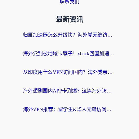
联系我们
最新资讯
归雁加速器怎么升级快？海外党无缝访问国内资源的全攻略（附免费VPN推荐Dcard热门款）
海外党别被地域卡脖子！xback回国加速器选择全攻略，轻松刷剧玩国服
从印度用什么VPN访问国内？海外党亲测的无缝回国上网指南
海外想刷国内APP卡到爆？这篇海外访问国内服务器加速指南帮你解决所有问题
海外VPN推荐：留学生&华人无缝访问国内资源的避坑指南